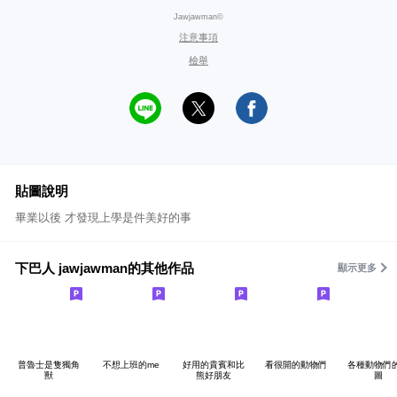
Jawjawman©
注意事項
檢舉
貼圖說明
畢業以後 才發現上學是件美好的事
下巴人 jawjawman的其他作品
顯示更多
普魯士是隻獨角
不想上班的me
好用的貴賓和比
看很開的動物們
各種動物們
獸
熊好朋友
圖