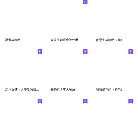
諧音貓狗們 2
大學生都還會說什麼
熱戀中貓狗們（狗）
馬尾女孩－大學生的精神狀態
貓狗們冬季大雜燴
寶寶貓狗們（狗勾）