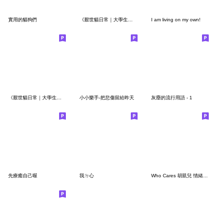
實用的貓狗們
《厭世貓日常｜大學生學分3》
I am living on my own!
《厭世貓日常｜大學生學分1》
小小樂手-把悲傷留給昨天
灰塵的流行用語 - 1
先療癒自己喔
我ㄉ心
Who Cares 胡凱兒 情緒搖滾貼圖 Vol.1