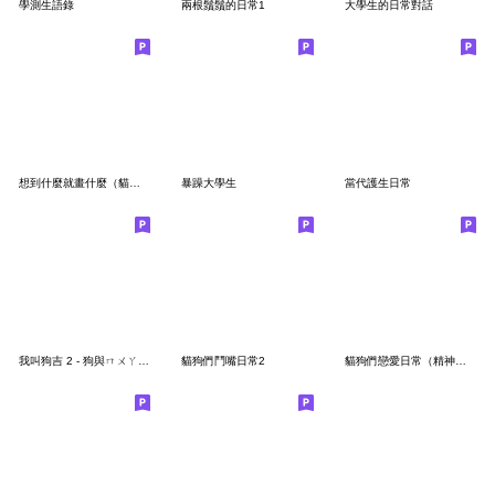
學測生語錄
兩根鬚鬚的日常1
大學生的日常對話
想到什麼就畫什麼（貓狗們）
暴躁大學生
當代護生日常
我叫狗吉 2 - 狗與ㄇㄨㄚˇ吉
貓狗們鬥嘴日常2
貓狗們戀愛日常（精神小貓)