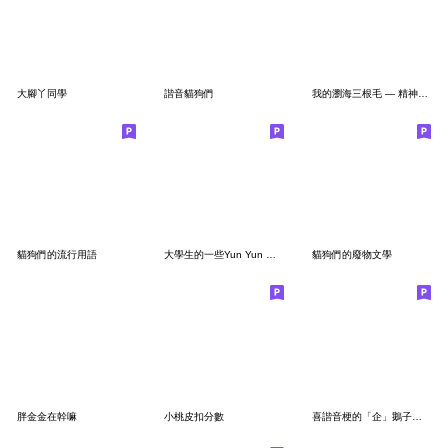
大腳丫同學
諧音貓狗們
我的瀏海三根毛 — 精神狀態篇
貓狗們的流行用語
大學生的一些Yun Yun 厭厭⋯⋯
貓狗們的廢物文學
胖金金在幹嘛
小桃皮扣分數
喜諧音梗的「企」鵝子（手繪插畫風）