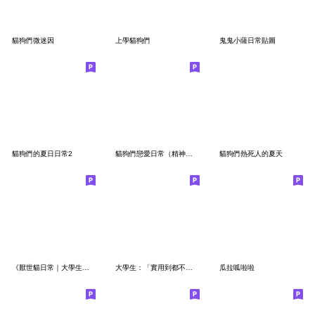
貓狗們微迷因
上學貓狗們
鬼鬼小薩日常貼圖
貓狗們的夏日日常2
貓狗們戀愛日常（精神小狗）
貓狗們熱死人的夏天
《厭世貓日常｜大學生學分2》
大學生：「實用到都不用打字！」
瓜拉呱啦啦