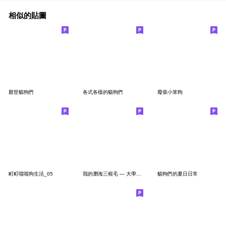
相似的貼圖
厭世貓狗們
各式各樣的貓狗們
廢柴小笨狗
町町噹噹狗生活_05
我的瀏海三根毛 — 大學生可能會需要篇
貓狗們的夏日日常