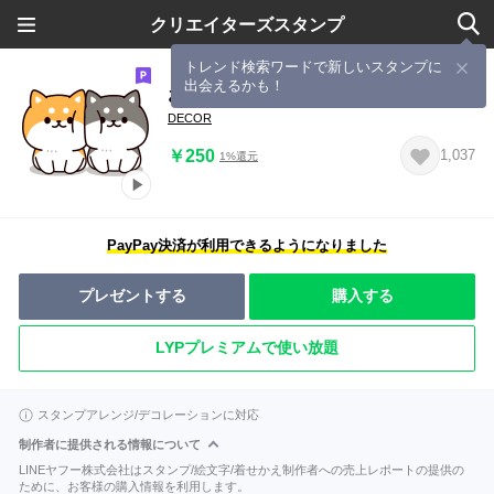
クリエイターズスタンプ
トレンド検索ワードで新しいスタンプに
出会えるかも！
お返事シバイヌくん2
DECOR
￥250
1,037
1%還元
PayPay決済が利用できるようになりました
プレゼントする
購入する
LYPプレミアムで使い放題
スタンプアレンジ/デコレーションに対応
制作者に提供される情報について
LINEヤフー株式会社はスタンプ/絵文字/着せかえ制作者への売上レポートの提供の
ために、お客様の購入情報を利用します。