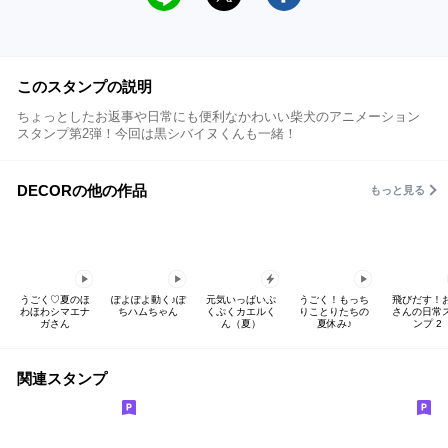
このスタンプの説明
ちょっとしたお返事や日常にも便利なかわいい柴犬のアニメーション
スタンプ第2弾！今回は黒シバイヌくんも一緒！
DECORの他の作品
もっと見る
うごく♡夏のほ
ぽよぽよ動く♪ぽ
元気いっぱいぷ
うごく！もっち
飛びだす！
わほわシマエナ
ちハムちゃん
くぷくカエルく
りことりたちの
さんの日常
ガさん
ん（夏）
夏休み♪
ンプ 2
関連スタンプ