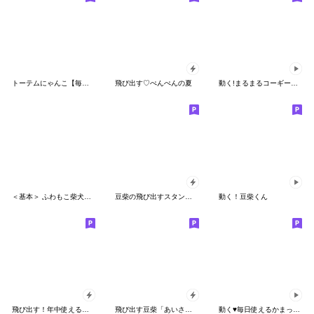
トーテムにゃんこ【毎日使える】
飛び出す♡ぺんぺんの夏
動く!まるまるコーギーのパン屋さん
＜基本＞ ふわもこ柴犬スタンプ6
豆柴の飛び出すスタンプ３
動く！豆柴くん
飛び出す！年中使える豆柴
飛び出す豆柴「あいさつ」
動く♥毎日使えるかまってチビ柴 その1