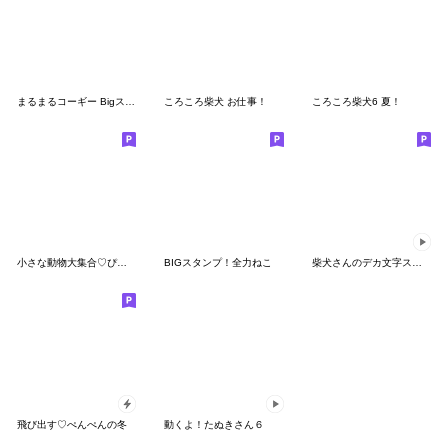
まるまるコーギー Bigスタンプ
ころころ柴犬 お仕事！
ころころ柴犬6 夏！
小さな動物大集合♡ぴよたぬきキャラクター
BIGスタンプ！全力ねこ
柴犬さんのデカ文字スタンプ
飛び出す♡ぺんぺんの冬
動くよ！たぬきさん６