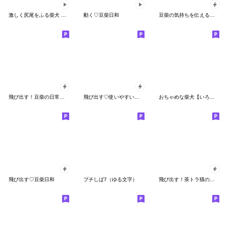
激しく尻尾をふる柴犬 【穴篇】
動く♡豆柴日和
豆柴の気持ちを伝えるスタンプ
飛び出す！豆柴の日常スタンプ
飛び出す♡使いやすい豆柴日和
おちゃめな柴犬【いろんな感情】
飛び出す♡豆柴日和
プチしば7（ゆる文字）
飛び出す！茶トラ猫の日常スタンプ