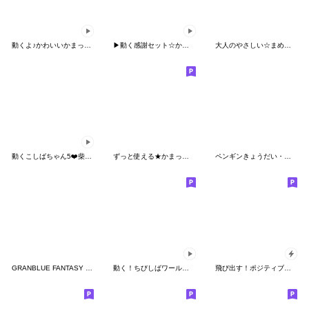
動くよ♪かわいいかまってチビ柴 その5
▶︎動く感謝セット☆かまってチビ柴その16
大人のやさしい☆まめシバ
動くこしばちゃん5❤️柴犬家族日常
ずっと使える★かまってチビ柴26
ペンギンきょうだい・夏終編
GRANBLUE FANTASY The Animation
動く！ちびしばワールド 吹き出し編
飛び出す！ポジティブなぽっちゃり豆柴