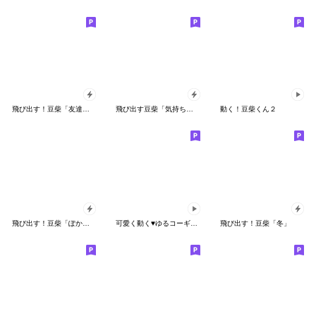
飛び出す！豆柴「友達・家族連絡」
飛び出す豆柴「気持ちを伝える」
動く！豆柴くん２
飛び出す！豆柴「ぽかぽか春」
可愛く動く♥ゆるコーギーの日常スタンプ
飛び出す！豆柴「冬」