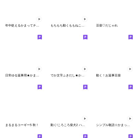
年中使えるかまってチビ柴セット31
もちもち動くももねこちゃん17
豆柴♡だじゃれ
日常ゆる返事用★かまってチビ柴24
でか文字ふきだし★かまってチビ柴23
動く！お返事豆柴
まるまるコーギー5 秋！
動く!ころころ柴犬2 ハイテンション！
シンプル敬語☆かまってチビ柴その17