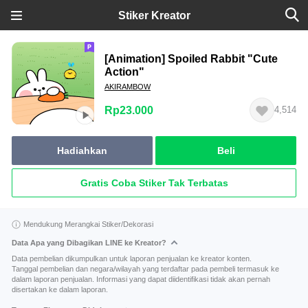
Stiker Kreator
[Animation] Spoiled Rabbit "Cute
Action"
AKIRAMBOW
Rp23.000
4,514
Hadiahkan
Beli
Gratis Coba Stiker Tak Terbatas
Mendukung Merangkai Stiker/Dekorasi
Data Apa yang Dibagikan LINE ke Kreator?
Data pembelian dikumpulkan untuk laporan penjualan ke kreator konten.
Tanggal pembelian dan negara/wilayah yang terdaftar pada pembeli termasuk ke
dalam laporan penjualan. Informasi yang dapat diidentifikasi tidak akan pernah
disertakan ke dalam laporan.