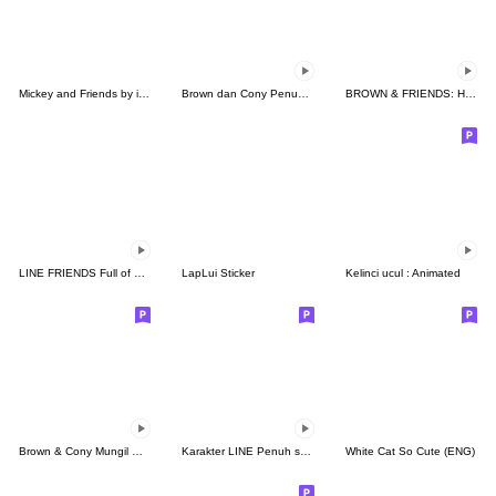
Mickey and Friends by igarashi yuri
Brown dan Cony Penuh Cinta
BROWN & FRIENDS: Hari-Hari Menyenangkan
LINE FRIENDS Full of Love
LapLui Sticker
Kelinci ucul : Animated
Brown & Cony Mungil Menggemaskan
Karakter LINE Penuh semangat!
White Cat So Cute (ENG)