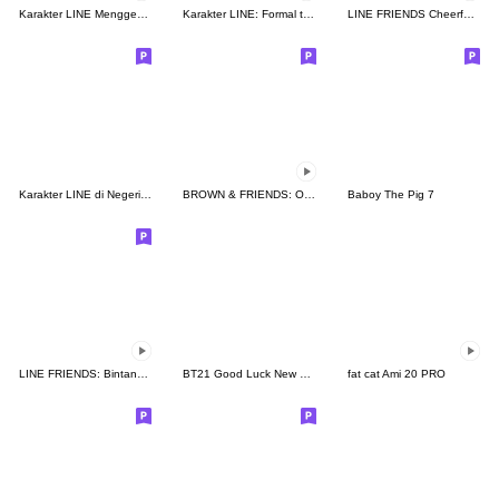
Karakter LINE Menggemaskan
Karakter LINE: Formal tapi santai
LINE FRIENDS Cheerful Winter Days
Karakter LINE di Negeri Dongeng☆
BROWN & FRIENDS: Onomatope
Baboy The Pig 7
LINE FRIENDS: Bintang Bersinar
BT21 Good Luck New Year's Stickers 2026
fat cat Ami 20 PRO