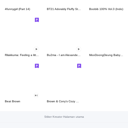
4funnygirl (Part 14)
BT21 Adorably Fluffy Stickers
Boobib 100% Vol.3 (Indo)
Rilakkuma: Feeling a little mischievous
Bu2ma - I am Alexander 02
MooDoongDeung Baby Pygmy hippo [Eng}
Beat Brown
Brown & Cony's Cozy Winter Date
Stiker Kreator Halaman utama