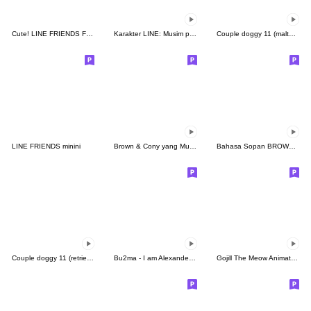
Cute! LINE FRIENDS For Arranging
Karakter LINE: Musim panas menggemaskan
Couple doggy 11 (maltese)
LINE FRIENDS minini
Brown & Cony yang Mungil
Bahasa Sopan BROWN&FRIENDS
Couple doggy 11 (retriever)
Bu2ma - I am Alexander 04 - Weekday
Gojill The Meow Animated V.7