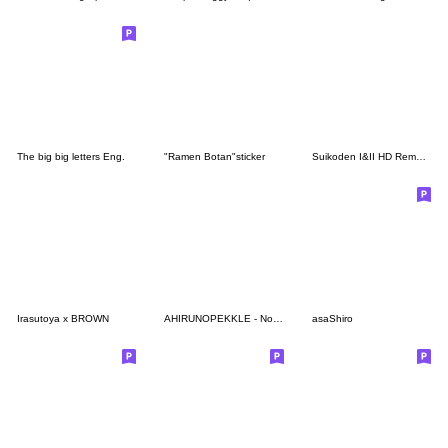
The big big letters Eng.
"Ramen Botan"sticker
Suikoden I&II HD Remaster Quotes
Irasutoya x BROWN
AHIRUNOPEKKLE - Nothing But Affirmations
asaShiro