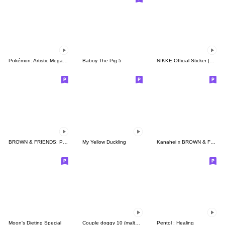
Pokémon: Artistic Mega Evolution
Baboy The Pig 5
NIKKE Official Sticker [7th Batch]
BROWN & FRIENDS: Penuh Ekspresi!
My Yellow Duckling
Kanahei x BROWN & FRIENDS
Moon's Dieting Special
Couple doggy 10 (maltese)
Pentol : Healing