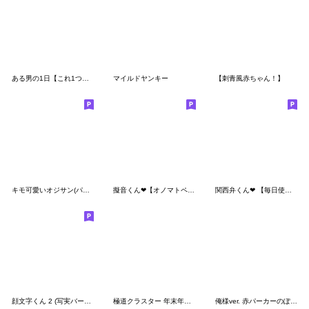
ある男の1日【これ1つで返信40選】旦那パパ
マイルドヤンキー
【刺青風赤ちゃん！】
キモ可愛いオジサン(パート２)
擬音くん❤︎【オノマトペ40選】旦那パパ彼
関西弁くん❤︎ 【毎日使える40選】定番！
顔文字くん 2 (写実バージョン)
極道クラスター 年末年始 冬 クリスマス
俺様ver. 赤パーカーのぽっちゃりboy③