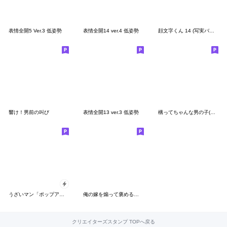
表情全開5 Ver.3 低姿勢
表情全開14 ver.4 低姿勢
顔文字くん 14 (写実バージョン)
響け！男前の叫び
表情全開13 ver.3 低姿勢
構ってちゃんな男の子(日常編)
うざいマン「ポップアップ8」
俺の嫁を煽って褒める【旦那・夫婦】
クリエイターズスタンプ TOPへ戻る