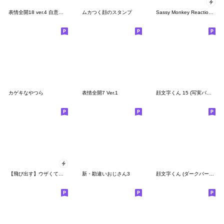
表情全開18 ver.4 自意識過剰
ムカつく顔のスタンプ
Sassy Monkey Reaction Set
カゲキなやつら
表情全開7 Ver.1
顔文字くん 15 (写実バージョン)
【飛び出す】ウザくてシュールお猿☆正月
新・勘違いおじさん3
顔文字くん (ダークバージョン)