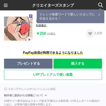
クリエイターズスタンプ
トレンド検索ワードで新しいスタンプに
出会えるかも！
わんぱくぼうず２
杉坂隆志
￥250
2,828
1%還元
PayPay決済が利用できるようになりました
プレゼントする
購入する
LYPプレミアムで使い放題
スタンプアレンジ/デコレーションに対応
制作者に提供される情報について
LINEヤフー株式会社はスタンプ/絵文字/着せかえ制作者への売上レポートの提供の
ために、お客様の購入情報を利用します。