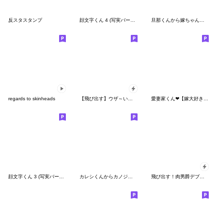
反スタスタンプ
顔文字くん 4 (写実バージョン)
旦那くんから嫁ちゃんへ❤︎【夫婦ダンナ】
regards to skinheads
【飛び出す】ウザ～いお猿さんのお正月
愛妻家くん❤︎【嫁大好き40選】旦那・夫婦
顔文字くん 3 (写実バージョン)
カレシくんからカノジョちゃんへ❤︎ 【再】
飛び出す！肉男爵デブロック