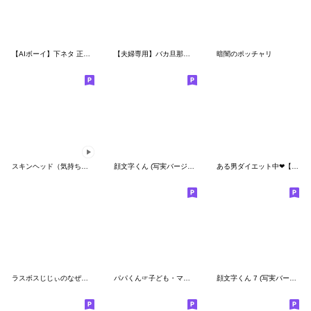
【AIボーイ】下ネタ 正直になろう‼️
【夫婦専用】バカ旦那くん❤︎⇨嫁！夫婦円満
暗闇のポッチャリ
スキンヘッド（気持ちを伝える）
顔文字くん (写実バージョン)
ある男ダイエット中❤︎【毎日1年中使える】
ラスボスじじぃのなぜか使いやすい便利返信
パパくん☞子ども・ママ❤︎お父さん用家族
顔文字くん 7 (写実バージョン)