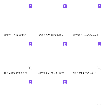
顔文字くん 6 (写実バージョン)
敬語くん❤︎【誰でも使える】旦那仕事パパ
毒舌おもしろ赤ちゃん４
動く★全てのスタンプを闇に葬り去りし者7
顔文字くん ウサギ (写実バージョン)
飛び出す★小さいおじさん【お正月相撲】