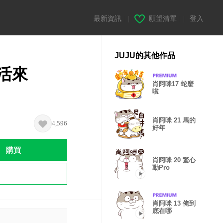
最新資訊
|
願望清單
|
登入
JUJU的其他作品
去活來
肖阿咪17 蛇麼
啦
肖阿咪 21 馬的
4,596
好年
購買
肖阿咪 20 驚心
動Pro
肖阿咪 13 俺到
底在哪