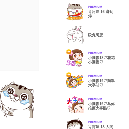
肖阿咪 16 賺到
爆
狡兔阿肥
小圓帽18♡花花
小圓帽♡
小圓帽19♡簡單
大字貼♡
小圓帽15♡為你
推薦大字貼♡
肖阿咪 18 人間