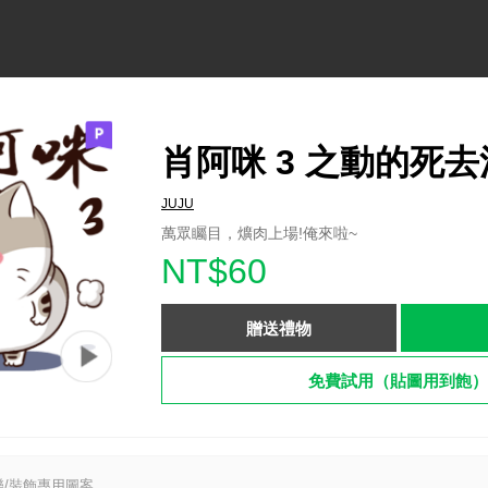
肖阿咪 3 之動的死
JUJU
萬眾矚目，爌肉上場!俺來啦~
NT$60
贈送禮物
免費試用（貼圖用到飽）
/裝飾專用圖案