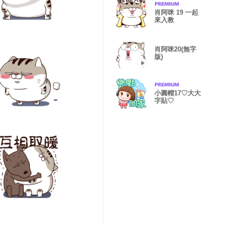
肖阿咪 19 一起
來入教
肖阿咪20(無字
版)
小圓帽17♡大大
字貼♡