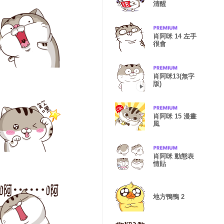
清醒
肖阿咪 14 左手
很會
肖阿咪13(無字
版)
肖阿咪 15 漫畫
風
肖阿咪 動態表
情貼
地方鴨鴨 2