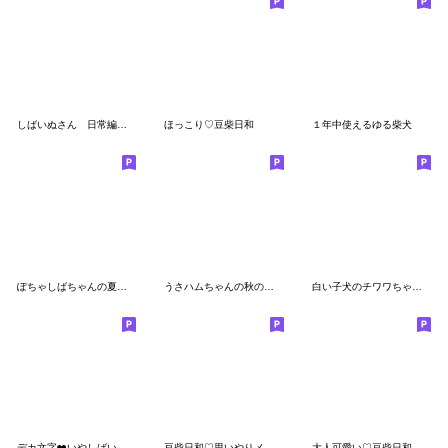
しばいぬさん 日常編 vol.1
ほっこり♡豆柴日和
１年中使えるゆる柴犬
ぽちゃしばちゃんの夏のスタンプ
うさハムちゃんの秋のスタンプ
白い子犬のチワワちゃん『日常・挨拶』
デカ文字❤️いやしばいぬ❤️柴犬/シニア
豆柴日和♡思いやりメッセージ
大人可愛い♡豆柴日和