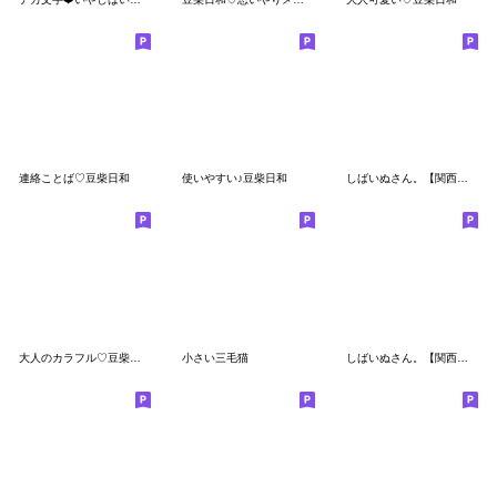
連絡ことば♡豆柴日和
使いやすい♪豆柴日和
しばいぬさん。【関西弁3】
大人のカラフル♡豆柴日和
小さい三毛猫
しばいぬさん。【関西弁2】