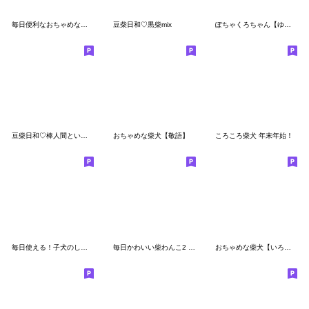
毎日便利なおちゃめな柴犬
豆柴日和♡黒柴mix
ぽちゃくろちゃん【ゆるかわ敬語・挨拶】
豆柴日和♡棒人間といっしょ
おちゃめな柴犬【敬語】
ころころ柴犬 年末年始！
毎日使える！子犬のしばちゃん
毎日かわいい柴わんこ2 (黒柴)
おちゃめな柴犬【いろんな感情】