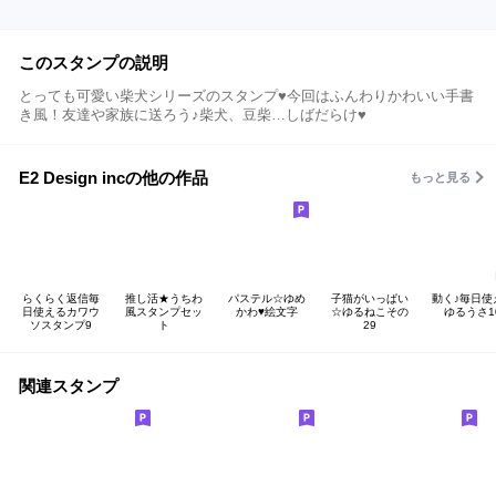
このスタンプの説明
とっても可愛い柴犬シリーズのスタンプ♥今回はふんわりかわいい手書
き風！友達や家族に送ろう♪柴犬、豆柴…しばだらけ♥
E2 Design incの他の作品
もっと見る
らくらく返信毎
推し活★うちわ
パステル☆ゆめ
子猫がいっぱい
動く♪毎日使
日使えるカワウ
風スタンプセッ
かわ♥絵文字
☆ゆるねこその
ゆるうさ1
ソスタンプ9
ト
29
関連スタンプ