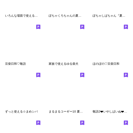
いろんな場面で使える！子犬のしばちゃん
ぽちゃくろちゃんの夏のスタンプ
ぽちゃしばちゃん『夏の日常・デカ文字』
豆柴日和♡敬語
家族で使えるゆる柴犬
ほのぼの♡豆柴日和
ずっと使える☆まめシバ
まるまるコーギー10 夏の日常！
敬語2❤️いやしばいぬ❤️14/柴犬