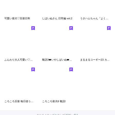
可愛い柴犬♡豆柴日和
しばいぬさん 日常編 vol.2
うさハムちゃん『よく使う言葉・あいさつ』
ふんわり大人可愛い♡やさしいメッセージ
敬語3❤️いやしばいぬ❤️15/柴犬
まるまるコーギー23 カフェとコーギー
ころころ豆柴 毎日使うスタンプ
ころころ柴犬8 敬語!