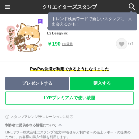
クリエイターズスタンプ
トレンド検索ワードで新しいスタンプに
出会えるかも！
ふんわり手書き風★かまってチビ柴28
E2 Design inc
￥190
771
1%還元
PayPay決済が利用できるようになりました
プレゼントする
購入する
LYPプレミアムで使い放題
スタンプアレンジ/デコレーションに対応
制作者に提供される情報について
LINEヤフー株式会社はスタンプ/絵文字/着せかえ制作者への売上レポートの提供の
ために、お客様の購入情報を利用します。