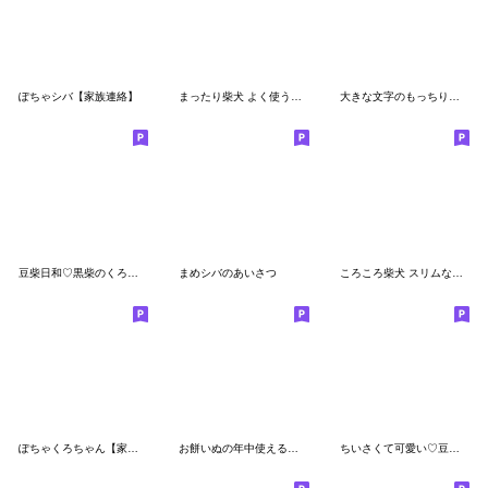
ぽちゃシバ【家族連絡】
まったり柴犬 よく使う言葉
大きな文字のもっちりくまのスタンプ
豆柴日和♡黒柴のくろまめちゃんも一緒♪
まめシバのあいさつ
ころころ柴犬 スリムな敬語！
ぽちゃくろちゃん【家族の日常・連絡用】
お餅いぬの年中使えるスタンプ（修正版）
ちいさくて可愛い♡豆柴犬