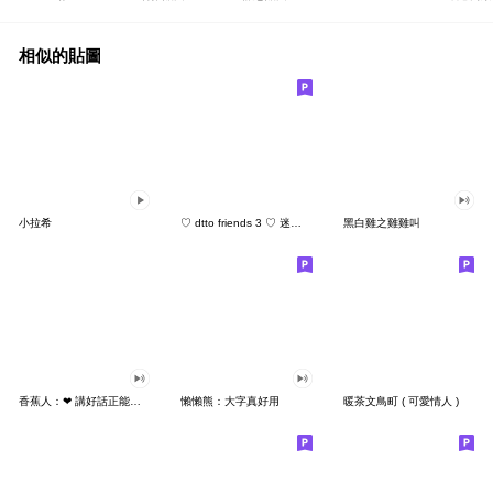
相似的貼圖
小拉希
♡ dtto friends 3 ♡ 迷因梗圖第一彈
黑白雞之雞雞叫
香蕉人：❤ 講好話正能量 ❤
懶懶熊：大字真好用
暖茶文鳥町 ( 可愛情人 )