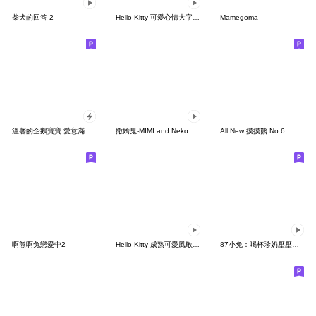
柴犬的回答 2
Hello Kitty 可愛心情大字報貼圖
Mamegoma
溫馨的企鵝寶寶 愛意滿滿全螢幕5
撒嬌鬼-MIMI and Neko
All New 摸摸熊 No.6
啊熊啊兔戀愛中2
Hello Kitty 成熟可愛風敬語貼圖♪
87小兔：喝杯珍奶壓壓驚！(超好用！)