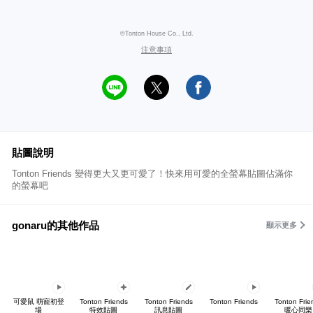
©Tonton House Co., Ltd.
注意事項
貼圖說明
Tonton Friends 變得更大又更可愛了！快來用可愛的全螢幕貼圖佔滿你
的螢幕吧
gonaru的其他作品
顯示更多
可愛鼠 萌寵初登
Tonton Friends
Tonton Friends
Tonton Friends
Tonton Frie
場
特效貼圖
訊息貼圖
暖心同樂