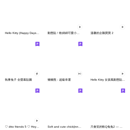
Hello Kitty (Happy Days篇)
動態貼！軟綿綿可愛小雞（療癒篇）
溫馨的企鵝寶寶 2
執事兔子 全螢幕貼圖
懶懶熊：超級幸運
Hello Kitty 女孩風動態貼圖♪
♡ dtto friends 5 ♡ Hoya 動起來
Soft and cute chick(inner voice)
只會笑的軟Q兔兔2 — 愛了愛了