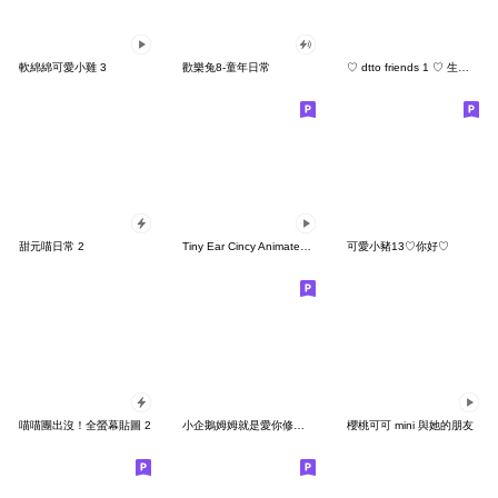
軟綿綿可愛小雞 3
歡樂兔8-童年日常
♡ dtto friends 1 ♡ 生活日常
甜元喵日常 2
Tiny Ear Cincy Animated 2
可愛小豬13♡你好♡
喵喵團出沒！全螢幕貼圖 2
小企鵝姆姆就是愛你修正版
櫻桃可可 mini 與她的朋友