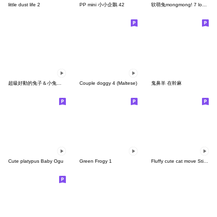
little dust life 2
PP mini 小小企鵝 42
软萌兔mongmong! 7 lovely mongmong
超級好動的兔子＆小兔子的上班生活
Couple doggy 4 (Maltese)
鬼鼻羊 在幹麻
Cute platypus Baby Ogu
Green Frogy 1
Fluffy cute cat move Sticker