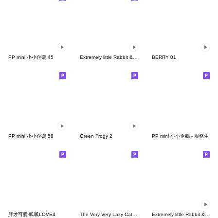
PP mini 小小企鵝 45
Extremely little Rabbit & bear Animated8
BERRY 01
PP mini 小小企鵝 58
Green Frogy 2
PP mini 小小企鵝 - 服務生
胖才可愛-呱呱LOVE4
The Very Very Lazy Cat -E人日常篇
Extremely little Rabbit & bear Animated5