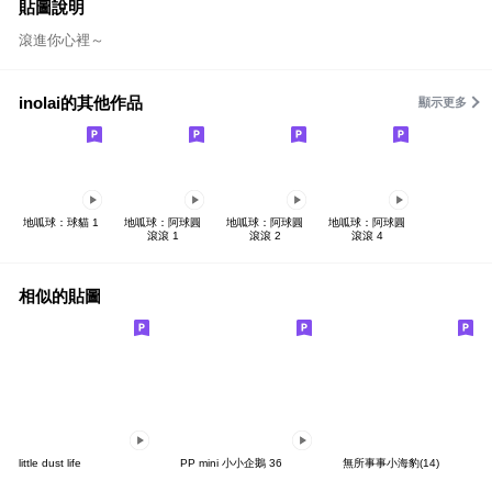
貼圖說明
滾進你心裡～
inolai的其他作品
顯示更多
地呱球：球貓 1
地呱球：阿球圓
地呱球：阿球圓
地呱球：阿球圓
滾滾 1
滾滾 2
滾滾 4
相似的貼圖
little dust life
PP mini 小小企鵝 36
無所事事小海豹(14)