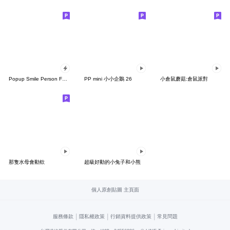
Popup Smile Person Face
PP mini 小小企鵝 26
小倉鼠蘑菇:倉鼠派對
那隻水母會動欸
超級好動的小兔子和小熊
個人原創貼圖 主頁面
|
|
|
服務條款
隱私權政策
行銷資料提供政策
常見問題