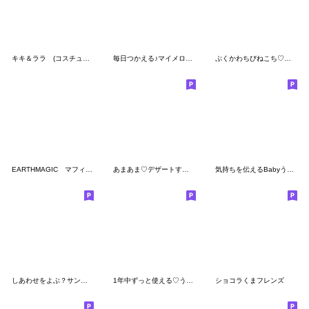
キキ＆ララ (コスチュームコレクション)
毎日つかえる♪マイメロディ（モノトーン）
ぷくかわちびねこち♡敬語スタンプ
EARTHMAGIC マフィースタンプ
あまあま♡デザートすたんぷ
気持ちを伝えるBabyうさぎさん
しあわせをよぶ？サンリオキャラクターズ
1年中ずっと使える♡うさねこリリィ
ショコラくまフレンズ