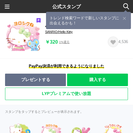
公式スタンプ
トレンド検索ワードで新しいスタンプに
出会えるかも！
ハローキティ 水彩画タッチ（初夏）
​SANRIO/Hello Kitty
￥320
4,536
1%還元
PayPay決済が利用できるようになりました
プレゼントする
購入する
LYPプレミアムで使い放題
スタンプをタップするとプレビューが表示されます。