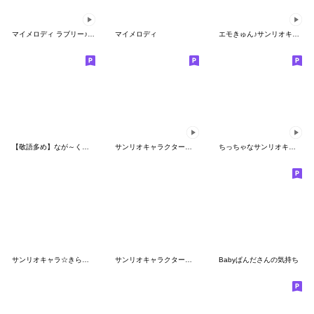
マイメロディ ラブリー♪アニメスタンプ
マイメロディ
エモきゅん♪サンリオキャラクターズ
【敬語多め】なが～く使える日常言葉♪
サンリオキャラクターズ あいさつスタンプ
ちっちゃなサンリオキャラクターズ
サンリオキャラ☆きらめきシールセット
サンリオキャラクターズ レトロルーム♪
Babyぱんださんの気持ち