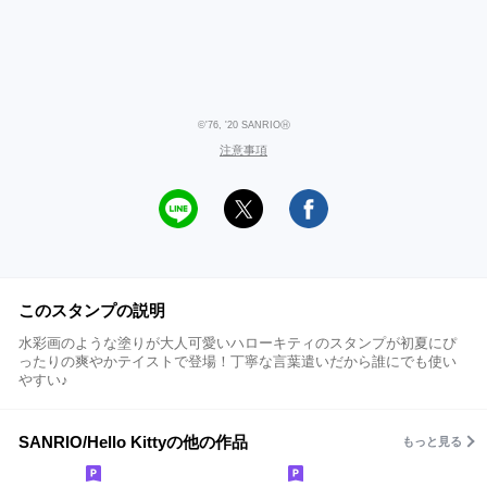
©'76, '20 SANRIOⒽ
注意事項
このスタンプの説明
水彩画のような塗りが大人可愛いハローキティのスタンプが初夏にぴ
ったりの爽やかテイストで登場！丁寧な言葉遣いだから誰にでも使い
やすい♪
​SANRIO/Hello Kittyの他の作品
もっと見る