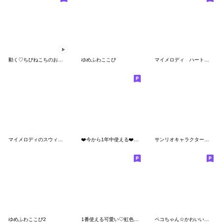
動く♡ちびねこちのお正月【再販】
ゆめふわここぴ
マイメロディ ハートフルデイズ♪
マイメロディのスウィートストーリー
❤️今から1年中使える❤️らぶくま❤️
サンリオキャラクターズ サマーバカンス☆
ゆめふわここぴ2
1番使える可愛い♡虹色ふきだし
ペコちゃん☆かわいいデカ文字スタンプ