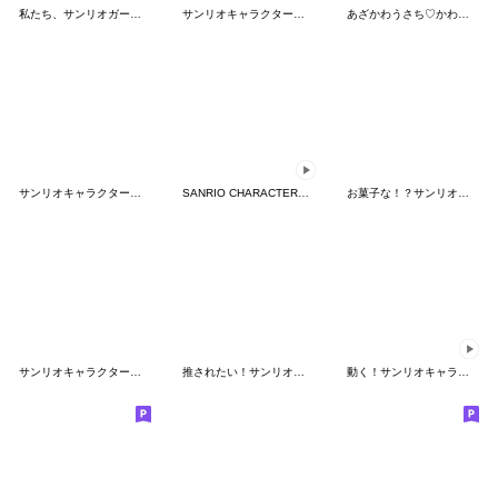
私たち、サンリオガールズ！
サンリオキャラクターズ ぴたっとふれんず
あざかわうさち♡かわいい敬語mix
サンリオキャラクターズ【実写版第2弾】
SANRIO CHARACTERS × もにまるず
お菓子な！？サンリオキャラクターズ
サンリオキャラクターズ（ぬいぐるみ）
推されたい！サンリオキャラクターズ
動く！サンリオキャラクターズ【実写版】