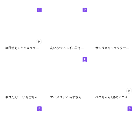
毎日使えるキキ＆ララ【敬語編】
あいさついっぱい♡うさぎのほいっぷ(再販)
サンリオキャラクターズ♡リボンエンジェル
ネコたん5 いちごちゃん編
マイメロディ 赤ずきんデザイン♪
ペコちゃん♪夏のアニメーションスタンプ