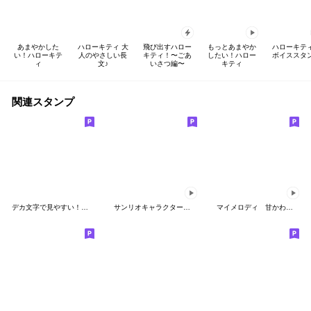
あまやかした
ハローキティ 大
飛び出すハロー
もっとあまやか
ハローキ
い！ハローキテ
人のやさしい長
キティ！〜ごあ
したい！ハロー
ボイススタ
ィ
文♪
いさつ編〜
キティ
関連スタンプ
デカ文字で見やすい！夏多め気づかい言葉
サンリオキャラクターズ エンジェル
マイメロディ 甘かわデザイン♪