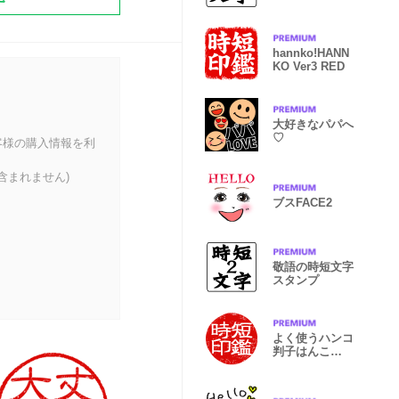
hannko!HANN
KO Ver3 RED
大好きなパパへ
♡
客様の購入情報を利
含まれません)
ブスFACE2
敬語の時短文字
スタンプ
よく使うハンコ
判子はんこ
Ver2 【赤】