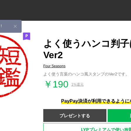
！
よく使うハンコ判子
Ver2
Four Seasons
よく使う言葉のハンコ風スタンプのVer2です。
￥190
1%還元
PayPay決済が利用できるよう
プレゼントする
LYPプレミアムで使い放