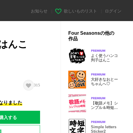
お知らせ
|
欲しいものリスト
|
ログイン
Four Seasonsの他の
作品
はんこ
よく使うハンコ
判子はんこ
大好きなおとー
ちゃんへ♡
315
になりました
【敬語メモ】シ
ンプル＆時短メ
モ
購入する
Simple letters
題
Sticker2