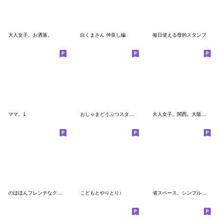
大人女子。お洒落。
白くまさん 仲良し編
毎日使える母的スタンプ
ママ。1
おしゃまどうぶつスタンプ
大人女子。関西。大阪府・兵庫県。
のほほんフレンチなクマとウサギ
こどもとやりとり♪
省スペース。シンプルフェイス。