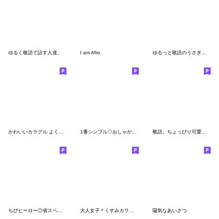
ゆるく敬語で話す人達。
I am Afro.
ゆるっと敬語のうさぎさん
かわいいカラグル よく使うことば
1番シンプル♡おしゃかわ敬語
敬語。ちょっぴり可愛い。大人女子。
ちびヒーロー◎省スペース #3
大人女子＊くすみカラー。
陽気なあいさつ