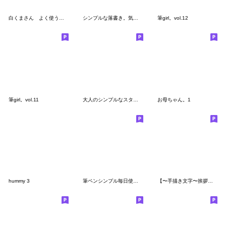
白くまさん よく使うことば
シンプルな落書き。気持ち。
筆girl。vol.12
筆girl。vol.11
大人のシンプルなスタンプ（再販）
お母ちゃん。1
hummy 3
筆ペンシンプル毎日使えるスタンプ
【〜手描き文字〜挨拶＆言葉スタンプ】