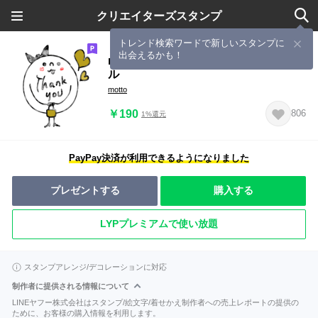
クリエイターズスタンプ
トレンド検索ワードで新しいスタンプに
出会えるかも！
mottoの大人っぽいスタンプ♡シンプ
ル
motto
￥190
806
1%還元
PayPay決済が利用できるようになりました
プレゼントする
購入する
LYPプレミアムで使い放題
スタンプアレンジ/デコレーションに対応
制作者に提供される情報について
LINEヤフー株式会社はスタンプ/絵文字/着せかえ制作者への売上レポートの提供の
ために、お客様の購入情報を利用します。