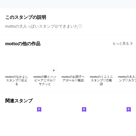
このスタンプの説明
mottoの大人っぽいスタンプができまいた♡
mottoの他の作品
もっと見る
mottoのなかよし
mottoの動くハッ
mottoのお団子ヘ
mottoのミニミニ
mottoの大
スタンプ♡伝え
ピーアニマル♡
アガール♡敬語
スタンプ♡①敬
ンプ♡カラ
る
サクッと
語
関連スタンプ