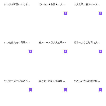
シンプル可愛い＊くすみカラー。
ていねい★敬語★大人すてき女子★でか字
大人女子。省スペース。ミニ。
いつも使える☆日常スタンプ
省スペース◎大人女子 #4
絵本のような毎日（大きい文字）改訂版
ちびヒーロー◎省スペース #7
大人女子の冬〇毎日使える
やさしい大人の吹き出し◎敬語 #2