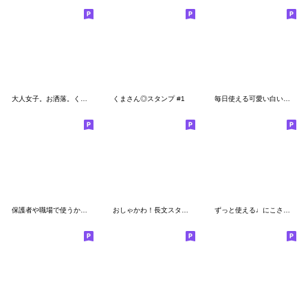
大人女子。お洒落。くすみカラー。
くまさん◎スタンプ #1
毎日使える可愛い白い子～Part３～
保護者や職場で使うかもスタンプ
おしゃかわ！長文スタンプ
ずっと使える♩にこさんスタンプ