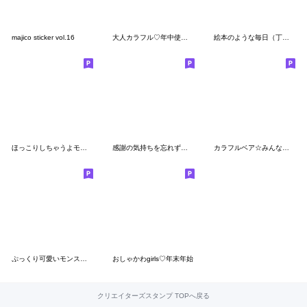
majico sticker vol.16
大人カラフル♡年中使える
絵本のような毎日（丁寧な言葉）
ほっこりしちゃうよモンゴベス。
感謝の気持ちを忘れずに。
カラフルベア☆みんなで挨拶☆日常編
ぷっくり可愛いモンスター♡敬語吹き出し
おしゃかわgirls♡年末年始
クリエイターズスタンプ TOPへ戻る