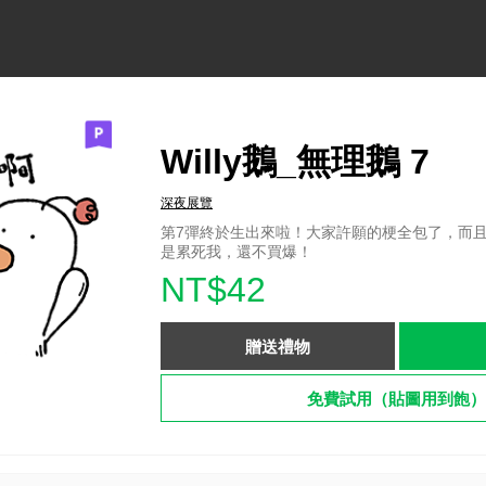
Willy鵝_無理鵝 7
深夜展覽
第7彈終於生出來啦！大家許願的梗全包了，而且
是累死我，還不買爆！
NT$42
贈送禮物
免費試用（貼圖用到飽）