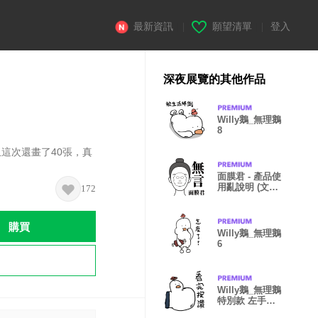
最新資訊
|
願望清單
|
登入
深夜展覽的其他作品
Willy鵝_無理鵝
8
這次還畫了40張，真
面膜君 - 產品使
用亂說明 (文字
172
放大版)
購買
Willy鵝_無理鵝
6
Willy鵝_無理鵝
特別款 左手畫
的