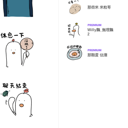
那些米 米粒哥
Willy鵝_無理鵝
2
那顆蛋 估溜