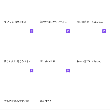
ラブくま fam. HoM
語尾伸ばしがちワールドワイド方言男子
推し活応援！ヒヨコのぴよみん
親しい人に使えるうさKumaの韓国語
釜山弁ウサギ
おかっぱブルマちゃんの推し活②
大きめで読みやすい韓国語３ヒヨコぴよみん
ゆんすた!