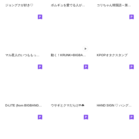
ジョングクが好き♡
ボムギュを愛でる人がつかううさぎ
コリちゃん韓国語～第４弾かわいいハングル
マル星人のいつももっと韓国語
動く！KRUNK×BIGBANG サマー
KPOPオタクスタンプ
D-LITE (from BIGBANG) 宴会スタンプ 2
ウサギとクマだらけ☂️☘️
HAND SIGN ♡ ハングルチョア