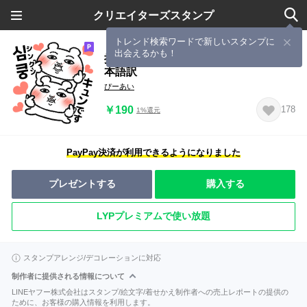
クリエイターズスタンプ
トレンド検索ワードで新しいスタンプに
出会えるかも！
推しが好きすぎて辛い2♡韓国語♡日
本語訳
ぴーあい
￥190
178
1%還元
PayPay決済が利用できるようになりました
プレゼントする
購入する
LYPプレミアムで使い放題
スタンプアレンジ/デコレーションに対応
制作者に提供される情報について
LINEヤフー株式会社はスタンプ/絵文字/着せかえ制作者への売上レポートの提供の
ために、お客様の購入情報を利用します。