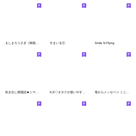
ましまろうさぎ（韓国語）
すまいる①
Smile N.Flying
吹き出し韓国語★シマエナガさん
Kポ♡オタクが使いやすいスタンプ
母からメッセージ ミニ！5【推しが尊い】