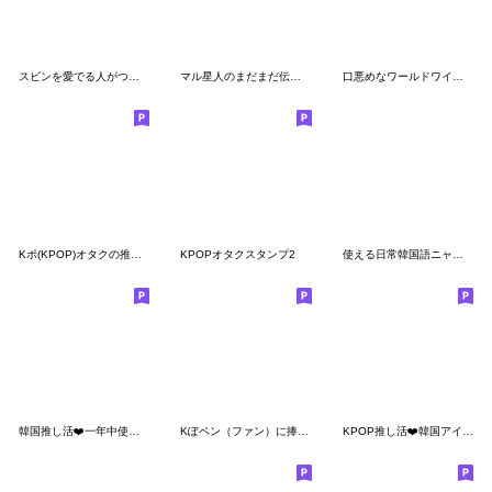
スビンを愛でる人がつかううさぎ
マル星人のまだまだ伝える韓国語
口悪めなワールドワイド方言男子
Kポ(KPOP)オタクの推し活〜レオタード軍団
KPOPオタクスタンプ2
使える日常韓国語ニャジュンマ1 (ルビ付き)
韓国推し活❤️一年中使える ダジャレ韓国語
Kぽペン（ファン）に捧ぐ、韓国語スタンプ
KPOP推し活❤️韓国アイドルオタクの韓国語