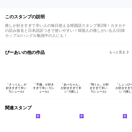
このスタンプの説明
推しが好きすぎて辛い人の毎日使える韓国語スタンプ第2弾！カタカナ
の読み仮名と日本語訳つきで使いやすい！韓国人の推しがいる人/日韓
カップル/ハングル勉強中の人にも！
ぴーあいの他の作品
もっと見る
「さっくん」が
「手越」が好き
「あべちゃん」
「翔くん」が好
「しょっぴ
好きすぎて辛い
すぎて辛い 7(シ
が好きすぎて辛
きすぎて辛い
が好きすぎ
7(シュール)
ュール)
い 7(推し)
7(シュール)
い 7(推し
関連スタンプ