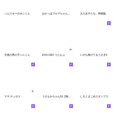
ハムスターのホシくん
おかっぱブルマちゃんの韓国語【カナ無し】
大人女子たち。韓国版。
天使の男の子ハニくん
EXO-CBX うたんぷ
いのち捧げてるうさぎ3
ママ·チュロス
うさもかちゃん53【推し活Ⅱ+*.♥】
しろくまこめスタンプ２