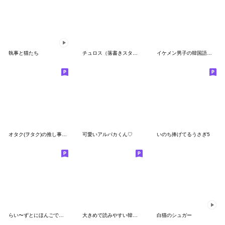
執事と猫たち
チュロス（落書きスタイル）
イケメン男子の韓国語＋日本語
オタク(ヲタク)の推し事【ヲタ活/オタ活】
可愛いアルパカくん♡
いのち捧げてるうさぎ5
らい〜ずとにほんごであそぼ♪②
大きめで読みやすい韓国語４ヒヨコぴよみん
白猫のシュガー