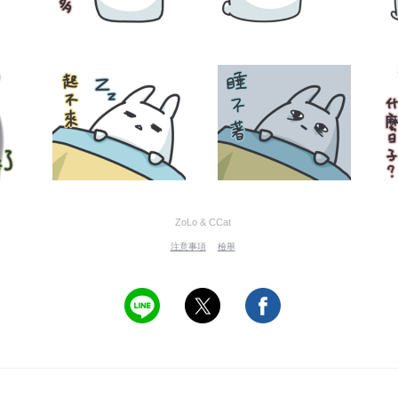
ZoLo & CCat
注意事項
檢舉