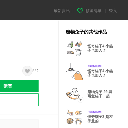
最新資訊
|
願望清單
|
登入
廢物兔子的其他作品
怪奇貓子4 小貓
子也加入了
337
怪奇貓子4 小貓
子也加入了
購買
廢物兔子 29 與
兩隻貓子一起
怪奇貓子3 是左
手畫的