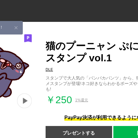
！
猫のプーニャン ぷ
スタンプ vol.1
DLE
スタンプで大人気の「パンパカパンツ」から、
メスタンプが登場!ネコ好きならわかるポーズ
も!
￥250
1%還元
PayPay決済が利用できるよう
プレゼントする