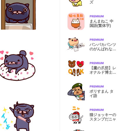
ズ
まんまねこ 中
国語(繁体字)
パンパカパンツ
のがんばれない
スタンプ
【鷹の爪団】レ
オナルド博士
絵文字
ポリすまん タ
イ語
猫ジョッキーの
スタンプだニャ