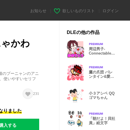
お知らせ
|
欲しいものリスト
|
ログイン
DLEの他の作品
にゃかわ
周辺男子-
Connectable
Boys-
鷹の爪団 バレ
猫のプーニャンのアニ
ンタイン&愛を
や、使いやすいセリフ
伝えるスタンプ
小３アシベ QQ
231
ゴマちゃん
になりました
「朝だよ！貝社
員」絵文字
購入する