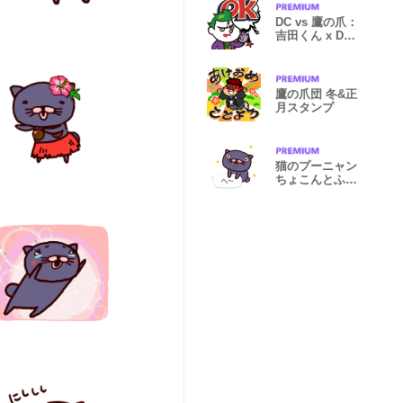
DC vs 鷹の爪：
吉田くん x DC
ヴィランズ
鷹の爪団 冬&正
月スタンプ
猫のプーニャン
ちょこんとふき
だし