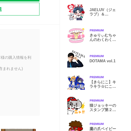
題
JAELUV（ジェ
ラブ）＆
CAPPY（キャ
ッピー）
きゅりぃむちゃ
んのわくわくス
タンプ
客様の購入情報を利
DOTAMA vol.1
含まれません)
【きらにこ】キ
ラキラ☆にこた
ま流星群
猫ジョッキーの
スタンプ第２弾
だニャ
鷹の爪ベイビー