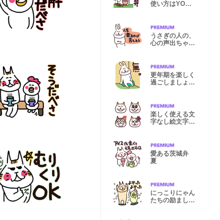
使い方はYOU
次第 3
うさぎの人の、
心の声出ちゃっ
た 3
更年期を楽しく
過ごしましょう
2
楽しく使える文
字なし絵文字
(はっちゃん)
愛ある茨城弁
夏
にっこりにゃん
たちの励ましや
気遣い