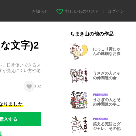
お知らせ
|
欲しいものリスト
|
ログイン
ちまき山の他の作品
な文字)2
にっこり黄にゃ
んの繊細なお腹
へ。日常使いできるス
字が見えにくい方や老
うさぎの人とそ
の仲間達の全肯
定
182
うさぎの人とそ
になりました
の仲間達の冬ス
タンプ
購入する
笑える死語とダ
ジャレ、その他
題