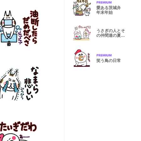
愛ある茨城弁
年末年始
うさぎの人とそ
の仲間達の夏の
気遣い
笑う鳥の日常