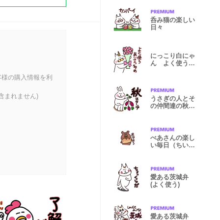
呑み猫の楽しい
日々
にっこり白にゃ
ん よく使う挨
拶多め
客様の購入情報を利
含まれません)
うさぎの人とそ
の仲間達の秋ス
タンプ
べあさんの楽し
い毎日（ちいさ
い）
愛ある茨城弁
(よく使う)
愛ある茨城弁