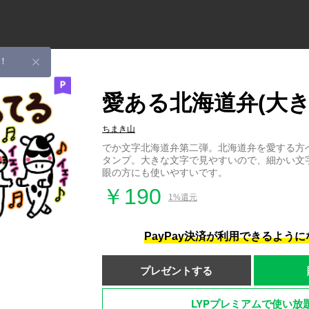
！
愛ある北海道弁(大き
ちまき山
でか文字北海道弁第二弾。北海道弁を愛する方
タンプ。大きな文字で見やすいので、細かい文
眼の方にも使いやすいです。
￥190
1%還元
PayPay決済が利用できるよう
プレゼントする
LYPプレミアムで使い放