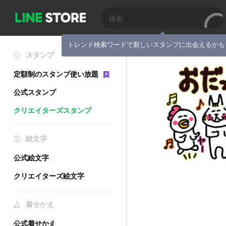
トレンド検索ワードで新しいスタンプに出会えるかも
スタンプ
定額制のスタンプ使い放題
公式スタンプ
クリエイターズスタンプ
絵文字
公式絵文字
クリエイターズ絵文字
着せかえ
公式着せかえ