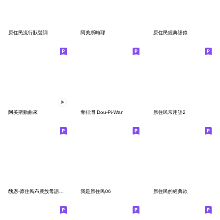
原住民流行狀聲詞
阿美斯嗨耶
原住民經典語錄
阿美斯動曲來
奪排灣 Dou-Pi-Wan
原住民常用語2
醜恩-原住民布農族母語日常用語
我是原住民06
原住民的經典款