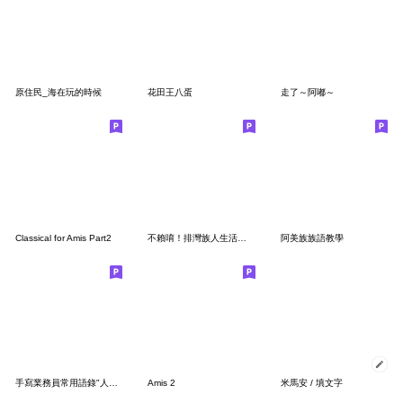
原住民_海在玩的時候
花田王八蛋
走了～阿嘟～
Classical for Amis Part2
不賴唷！排灣族人生活用語
阿美族族語教學
手寫業務員常用語錄"人之所以能，是相信能"
Amis 2
米馬安 / 填文字