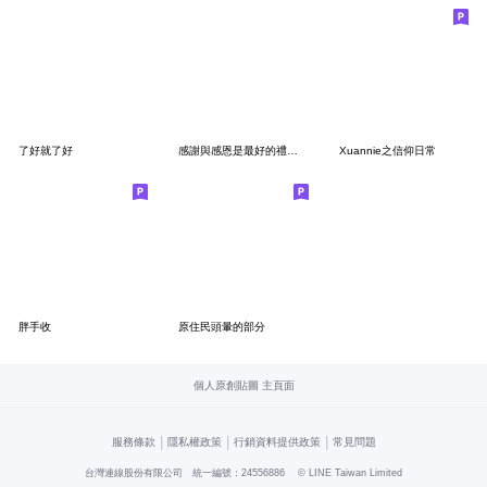
了好就了好
感謝與感恩是最好的禮物,貼圖傳遞愛與祝福
Xuannie之信仰日常
胖手收
原住民頭暈的部分
個人原創貼圖 主頁面
|
|
|
服務條款
隱私權政策
行銷資料提供政策
常見問題
台灣連線股份有限公司 統一編號：24556886
© LINE Taiwan Limited