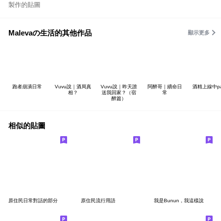
製作的貼圖
Malevaの生活的其他作品
顯示更多
跑者崩潰日常
Vuvu說｜酒局真
Vuvu說｜昨天誰
阿醉哥｜續命日
酒精上線中pa
相？
送我回家？（宿
常
醉篇）
相似的貼圖
原住民日常對話的部分
原住民流行用語
我是Bunun，我這樣說