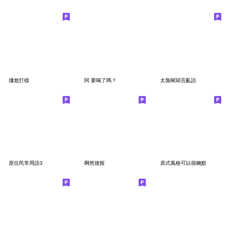
摟尬打樣
阿 要喝了嗎？
太魯閣胡言亂語
原住民常用語3
啊然後餒
原式風格可以很幽默