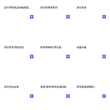
說不同阿美語的輪胎茄與蝸牛
原住民喝酒系列
原住民的
原住民常用的詞語
阿美斯嗨耶2男生版
你贏你贏
原住民站起來
酒鬼/酒神/酒局必備語錄
阿美族媳婦撒奶～