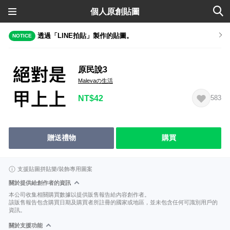
個人原創貼圖
透過「LINE拍貼」製作的貼圖。
NOTICE
原民說3
Malevaの生活
NT$42
583
贈送禮物
購買
支援貼圖拼貼樂/裝飾專用圖案
關於提供給創作者的資訊
本公司收集相關購買數據以提供販售報告給內容創作者。
該販售報告包含購買日期及購買者所註冊的國家或地區，並未包含任何可識別用戶的
資訊。
關於支援功能