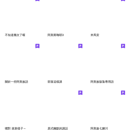
不知道幾次了喔
阿美斯嗨耶3
米馬安
關於一些阿美族語
部落這樣講
阿美族版紮專用語
嗯對 就拿樣子～
原式幽默的講話
阿美族七腳川