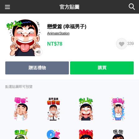
官方貼圖
戀愛篇 (幸福男子)
AnimateStation
NT$78
339
贈送禮物
購買
點選貼圖即可預覽