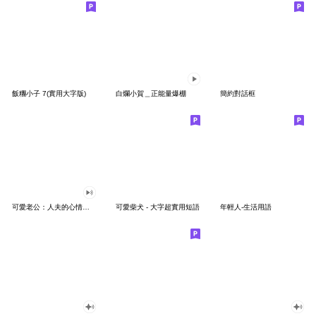
飯糰小子 7(實用大字版)
白爛小賀＿正能量爆棚
簡約對話框
可愛老公：人夫的心情大聲說
可愛柴犬 - 大字超實用短語
年輕人-生活用語