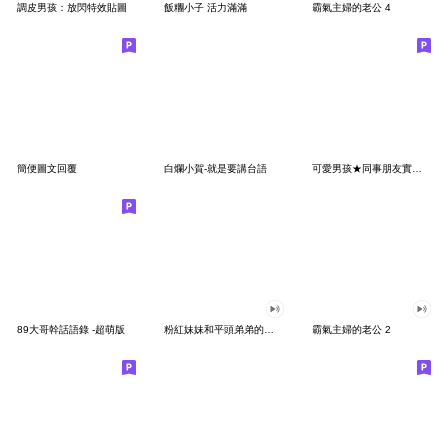
調皮男孩：放閃特效貼圖
飯糰小子 活力滿滿
霸氣主婦的老公 4
簡便圖文回覆
白爛小賀-就是要講台語
可愛男孩★同事朋友實用問候
89大哥幹話語錄 -超萌版
粉紅妹妹和平頭弟弟的搞怪日常 第九彈
霸氣主婦的老公 2