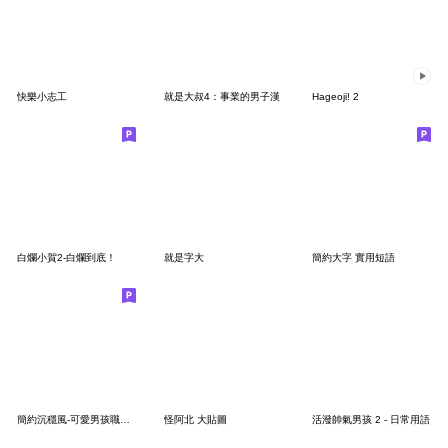
快樂小志工
就是大叔4：事業的男子漢
Hageoji! 2
白爛小賀2-白爛到底！
就是字大
簡約大字 實用短語
簡約沉穩風-可愛男孩職場同事朋友常用
怪阿北 大貼圖
活潑帥氣男孩 2 - 日常用語