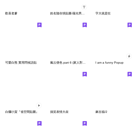
歡喜老爹
姓名隨你填貼圖-陽光男孩 職場同事常用語
字大就是狂
可愛白熊 實用問候語貼
瘋云便色 part 6 (家人對話篇)
I am a funny Popup
白爛小賀『省空間貼圖』
搞笑表情大叔
麻吉福/2