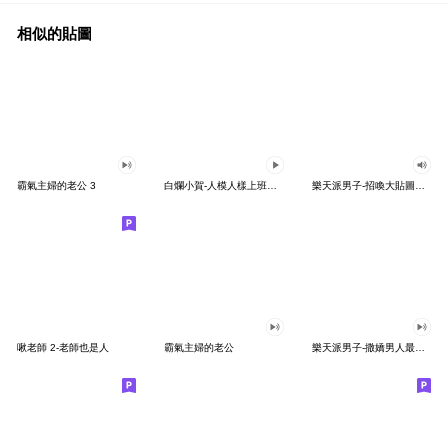
相似的貼圖
霸氣主婦的老公 3
白爛小賀-人模人樣上班去！
樂天派男子-招喚大貼圖超好用
啾老師 2-老師也是人
霸氣主婦的老公
樂天派男子-撒嬌男人最好命