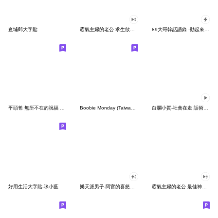
查埔郎大字貼
霸氣主婦的老公 求生欲望 5
89大哥幹話語錄 -動起來 (全螢幕)
平頭爸 無所不在的祝福 Lv.5
Boobie Monday (Taiwan Version)
白爛小賀-社會在走 話術要有
好用生活大字貼-咪小藍
樂天派男子-阿官的喜怒哀樂全螢幕貼圖
霸氣主婦的老公 最佳神隊友6