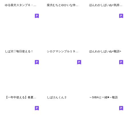
ゆる柴犬スタンプ６・敬語
柴犬むちとゆかいな仲間たち【犬の日】
ほんわかしばいぬ<気持ちを伝える>
しば犬♡毎日使える！
シロクマシンプル１９（柴犬と一緒）
ほんわかしばいぬ<敬語>
【一年中使える】春夏秋冬！柴犬むち
しばけんくん２
～SIBAと一緒♥～敬語