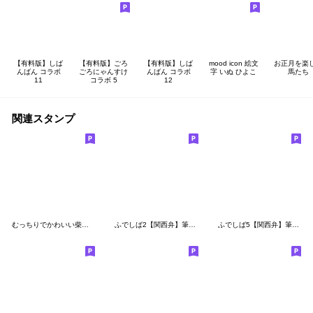
【有料版】しば
【有料版】ごろ
【有料版】しば
mood icon 絵文
お正月を楽
んばん コラボ
ごろにゃんすけ
んばん コラボ
字 いぬ ひよこ
馬たち
11
コラボ 5
12
関連スタンプ
むっちりでかわいい柴犬の冬 その２
ふでしば2【関西弁】筆文字、柴犬
ふでしば5【関西弁】筆文字、柴犬