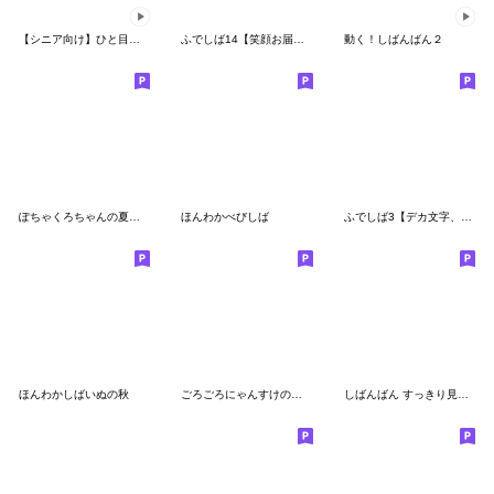
【シニア向け】ひと目で見つかる敬語マメ柴
ふでしば14【笑顔お届け】筆文字、柴犬
動く！しばんばん２
ぽちゃくろちゃんの夏のスタンプ
ほんわかべびしば
ふでしば3【デカ文字、敬語】筆文字、柴犬
ほんわかしばいぬの秋
ごろごろにゃんすけの使える北欧風スタンプ
しばんばん すっきり見やすいスタンプ