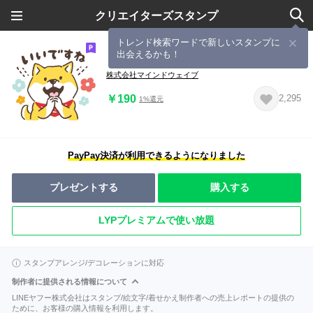
クリエイターズスタンプ
トレンド検索ワードで新しいスタンプに
出会えるかも！
【有料版】しばんばん コラボ 3
株式会社マインドウェイブ
￥190
2,295
1%還元
PayPay決済が利用できるようになりました
プレゼントする
購入する
LYPプレミアムで使い放題
スタンプアレンジ/デコレーションに対応
制作者に提供される情報について
LINEヤフー株式会社はスタンプ/絵文字/着せかえ制作者への売上レポートの提供の
ために、お客様の購入情報を利用します。