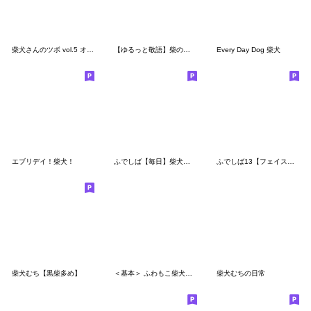
柴犬さんのツボ vol.5 オトナの気づかい編
【ゆるっと敬語】柴の子犬
Every Day Dog 柴犬
エブリデイ！柴犬！
ふでしば【毎日】柴犬、筆文字
ふでしば13【フェイス】筆文字、柴犬
柴犬むち【黒柴多め】
＜基本＞ ふわもこ柴犬スタンプ6
柴犬むちの日常