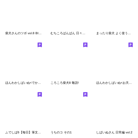
柴犬さんのツボ vol.8 BIGスタンプ編
むちころばんばん 日々あいづち
まったり柴犬 よく使う言葉
ほんわかしばいぬ<でか文字2>
ころころ柴犬8 敬語!
ほんわかしばいぬ<お天気/春夏>
ふでしば6【毎日】筆文字、柴犬
うちのコ その1
しばいぬさん 日常編 vol.2