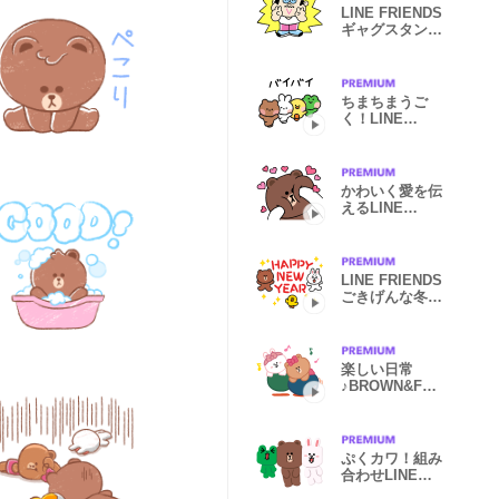
LINE FRIENDS
ギャグスタンプ
2
ちまちまうご
く！LINE
FRIENDS
minini
かわいく愛を伝
えるLINE
FRIENDS
LINE FRIENDS
ごきげんな冬の
日常
楽しい日常
♪BROWN&FRI
ENDS
ぷくカワ！組み
合わせLINE
FRIENDS