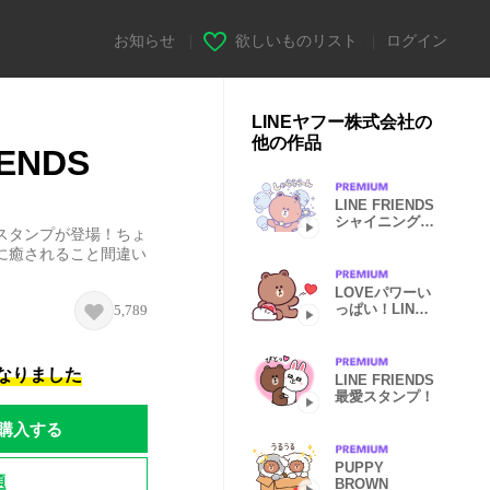
お知らせ
|
欲しいものリスト
|
ログイン
LINEヤフー株式会社の
他の作品
IENDS
LINE FRIENDS
シャイニングス
スタンプが登場！ちょ
ター
に癒されること間違い
LOVEパワーい
っぱい！LINE
5,789
FRIENDS
になりました
LINE FRIENDS
最愛スタンプ！
購入する
PUPPY
題
BROWN