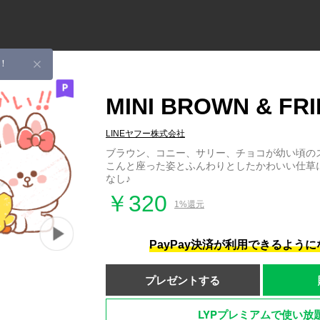
！
MINI BROWN & FR
LINEヤフー株式会社
ブラウン、コニー、サリー、チョコが幼い頃の
こんと座った姿とふんわりとしたかわいい仕草
なし♪
￥320
1%還元
PayPay決済が利用できるよう
プレゼントする
LYPプレミアムで使い放