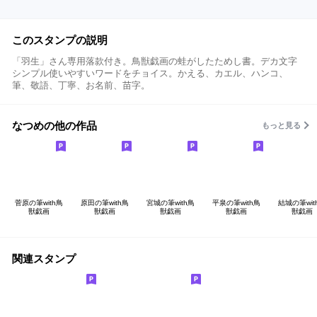
このスタンプの説明
「羽生」さん専用落款付き。鳥獣戯画の蛙がしたためし書。デカ文字
シンプル使いやすいワードをチョイス。かえる、カエル、ハンコ、
筆、敬語、丁寧、お名前、苗字。
なつめの他の作品
もっと見る
菅原の筆with鳥
原田の筆with鳥
宮城の筆with鳥
平泉の筆with鳥
結城の筆wit
獣戯画
獣戯画
獣戯画
獣戯画
獣戯画
関連スタンプ