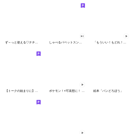
ず～っと使える♡ナチュラルガール
しゃべるパペットスンスン（HAPPY）
「もういい！もどれ！ピカチュウ！」
【トークの始まりに】ゆるカワ♪スヌーピー
ポケモン！×可哀想に！ ムチっとスタンプ
絵本「パンどろぼう」