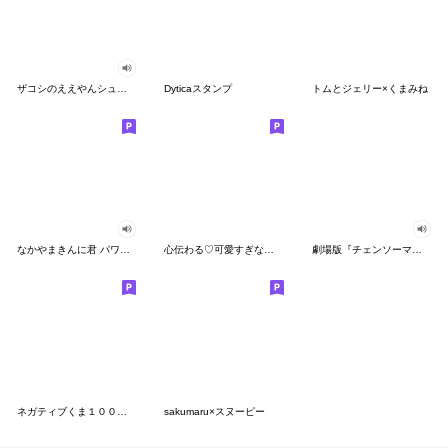
ザコシのええやんシューシュースタンプ
Dyticaスタンプ
トムとジェリー×くまみね
なかやまきんに君 パワー!!スタンプ
心伝わる♡可愛すぎない大人の長文スタンプ
劇場版『チェンソーマン レゼ篇』
ネガティブくま１００％ 憂鬱な一日
sakumaru×スヌーピー