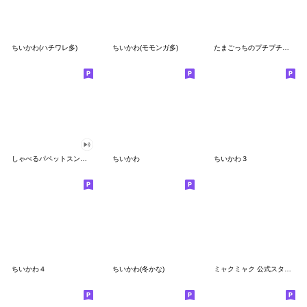
ちいかわ(ハチワレ多)
ちいかわ(モモンガ多)
たまごっちのプチプチおみせっち
しゃべるパペットスンスン
ちいかわ
ちいかわ３
ちいかわ４
ちいかわ(冬かな)
ミャクミャク 公式スタンプ第２弾