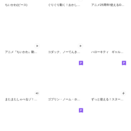
ちいかわ(ピース)
ぐりぐり動く！おかしなポケモンスタンプ
アニメ25周年!使えるONE PIECEスタンプ
アニメ『ちいかわ』動くLINEスタンプ vol.2
コダック、ノーてんきに悩み中！
ハローキティ ギャルバイブス♡
またまたしゃべるゾ！クレヨンしんちゃん
ゴブリン・ノーム・ホーン
ずっと使える！スヌーピーのグリーティング