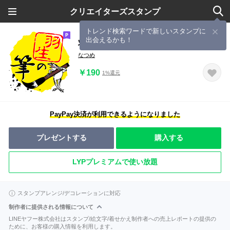
クリエイターズスタンプ
トレンド検索ワードで新しいスタンプに
出会えるかも！
羽生の筆with鳥獣戯画
なつめ
￥190
1%還元
PayPay決済が利用できるようになりました
プレゼントする
購入する
LYPプレミアムで使い放題
スタンプアレンジ/デコレーションに対応
制作者に提供される情報について
LINEヤフー株式会社はスタンプ/絵文字/着せかえ制作者への売上レポートの提供の
ために、お客様の購入情報を利用します。