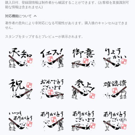
購入日付、登録国情報は制作者から確認することができます。(お客様を直接識別可
能な情報は含まれません)
対応機能について
著作者の意向により非対応になる可能性があります。購入後のキャンセルはできま
せん。
スタンプをタップするとプレビューが表示されます。