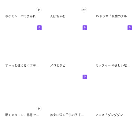
ポケモン パモまみれスタンプ
んぽちゃむ
TVドラマ「孤独のグルメ」
ず～っと使える♡丁寧な敬語お辞儀スタンプ
メロとタビ
ミッフィー やさしい敬語スタンプ
動くメタモン。得意でも苦手でもへんしん！
彼女に送る子供の字【カップル・彼氏】
アニメ「ダンダダン」