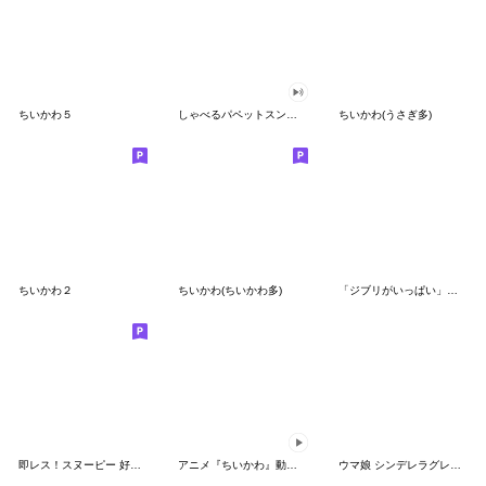
ちいかわ５
しゃべるパペットスンスン（GOOD）
ちいかわ(うさぎ多)
ちいかわ２
ちいかわ(ちいかわ多)
「ジブリがいっぱい」スタンプ
即レス！スヌーピー 好印象な長文スタンプ
アニメ『ちいかわ』動くLINEスタンプ vol.1
ウマ娘 シンデレラグレイ かんたんオグリ