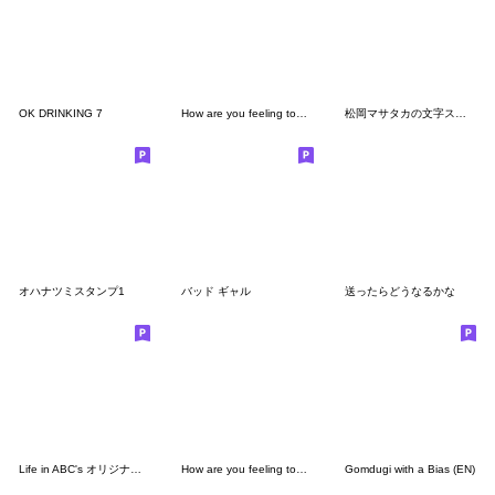
OK DRINKING 7
How are you feeling today (6660)
松岡マサタカの文字スタンプ
オハナツミスタンプ1
バッド ギャル
送ったらどうなるかな
Life in ABC's オリジナルスタンプ
How are you feeling today (7000)
Gomdugi with a Bias (EN)