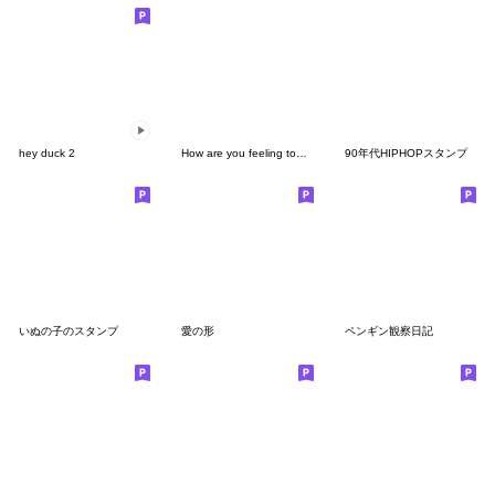
hey duck 2
How are you feeling today (7777)
90年代HIPHOPスタンプ
いぬの子のスタンプ
愛の形
ペンギン観察日記