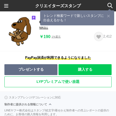
クリエイターズスタンプ
トレンド検索ワードで新しいスタンプに
出会えるかも！
GOODOGGYDOG
MA1LL
￥190
2,412
1%還元
PayPay決済が利用できるようになりました
プレゼントする
購入する
LYPプレミアムで使い放題
スタンプアレンジ/デコレーションに対応
制作者に提供される情報について
LINEヤフー株式会社はスタンプ/絵文字/着せかえ制作者への売上レポートの提供の
ために、お客様の購入情報を利用します。