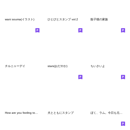
wani souma(イラスト)
ひとびとスタンプ vol.2
餃子猫の家族
チルニャーデイ
stars(おだやか)
ちいさいよ
How are you feeling today (8712)
犬とともにスタンプ
ぼく、ラム。今日も元気。