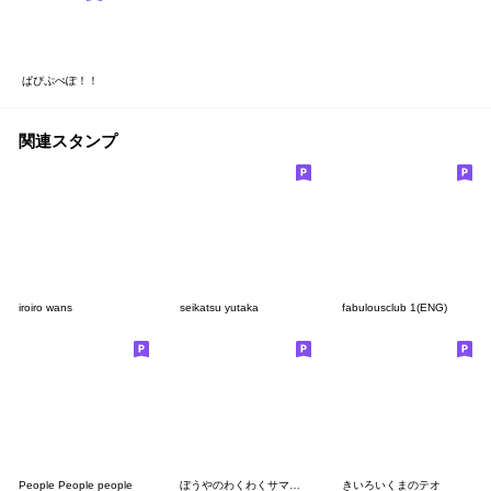
ぱぴぷぺぽ！！
関連スタンプ
iroiro wans
seikatsu yutaka
fabulousclub 1(ENG)
People People people
ぼうやのわくわくサマーソルトキック修正版
きいろいくまのテオ