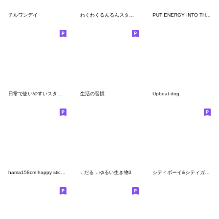
チルワンデイ
わくわくるんるんスタンプ
PUT ENERGY INTO THE WEEKENDS.
日常で使いやすいスタンプ by mito
生活の習慣
Upbeat dog.
hama158cm happy sticker
⸜ だる ⸝ ゆるい生き物3
シティボーイ&シティガールたち