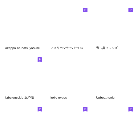
okappa no natsuyasumi
アメリカンラッパーOGANGSTA
青っ鼻フレンズ
fabulousclub 1(JPN)
iroiro nyaos
Upbeat terrier