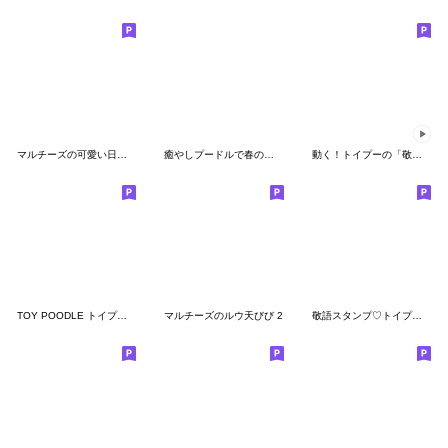
マルチーズの可愛い日常スタンプ
癒やしプードルで春の日常スタンプ
動く！トイプーの「敬語」
TOY POODLE トイプードル V14
マルチーズのルウ天びび 2
敬語スタンプ♡トイプードルとスイーツ