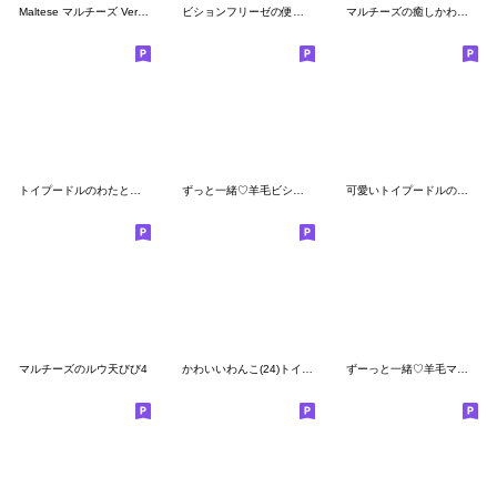
Maltese マルチーズ Ver9(1年中使える)
ビションフリーゼの便利なスタンプ
マルチーズの癒しかわいい♥返事・挨拶
トイプードルのわたとふわ２
ずっと一緒♡羊毛ビションフリーゼ家族連絡
可愛いトイプードルの女の子 基本スタンプ
マルチーズのルウ天びび4
かわいいわんこ(24)トイプー❤気持ち伝える
ずーっと一緒♡羊毛マルチーズの気遣い連絡