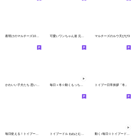
夜明けのマルチーズ10（敬語編 パート３）
可愛いワンちゃん達 元気＆思いやり 敬語
マルチーズのルウ天びび3
かわいい子犬たち 思いやり応援BIGスタンプ
毎日＋冬☆動くもっちりトイプ―のスタンプ
トイプー日常挨拶「冬」
毎日使える！トイプードル日常スタンプ
トイプードル ねねとむむのスタンプ
動く♪毎日☆トイプードルのスタンプ２