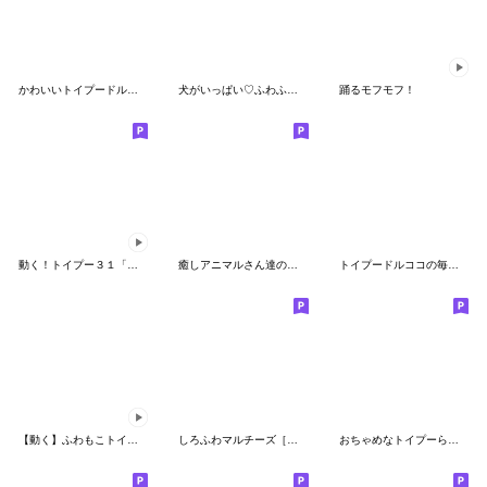
かわいいトイプードル❤️あったかい言葉
犬がいっぱい♡ふわふわトイプー
踊るモフモフ！
動く！トイプー３１「年末年始」＆「冬」
癒しアニマルさん達の挨拶セット♡
トイプードルココの毎日使える敬語スタンプ
【動く】ふわもこトイプードル 夏スタンプ
しろふわマルチーズ［よく使う・基本編］
おちゃめなトイプーらっちゃんのデカ文字