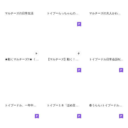
マルチーズの日常生活
トイプーらっちゃんの夏<よく使う言葉>
マルチーズの大人かわいい敬語で状況報告
★動くマルチーズ!!★《 Version３ 》
【マルチーズ】動く！ペットたち
トイプードル日常会話6(基本)夏色デカ文字
トイプードル、一年中使える毎日のお返事
トイプー１８「ほめ言葉」
春うらら♪トイプードルらっちゃん