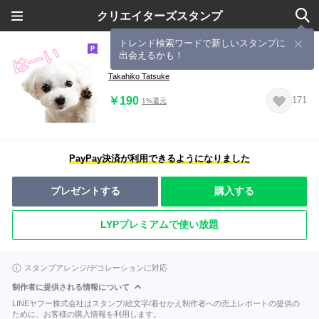
クリエイターズスタンプ
トレンド検索ワードで新しいスタンプに
出会えるかも！
うちのわんこスタンプ 15
Takahiko Tatsuke
￥190
171
1%還元
PayPay決済が利用できるようになりました
プレゼントする
購入する
LYPプレミアムで使い放題
スタンプアレンジ/デコレーションに対応
制作者に提供される情報について
LINEヤフー株式会社はスタンプ/絵文字/着せかえ制作者への売上レポートの提供の
ために、お客様の購入情報を利用します。