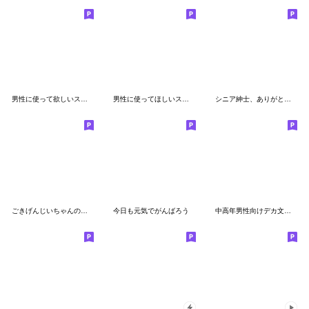
男性に使って欲しいスタンプ ☆ いろんな秋
男性に使ってほしいスタンプ☆夏・爽やか編
シニア紳士、ありがとう編(ウサギ入り)
ごきげんじいちゃんの秋冬
今日も元気でがんばろう
中高年男性向けデカ文字 No113