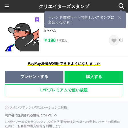
クリエイターズスタンプ
トレンド検索ワードで新しいスタンプに
出会えるかも！
ゴルフで元気に５
タケやん
￥190
61
1%還元
PayPay決済が利用できるようになりました
プレゼントする
購入する
LYPプレミアムで使い放題
スタンプアレンジ/デコレーションに対応
制作者に提供される情報について
LINEヤフー株式会社はスタンプ/絵文字/着せかえ制作者への売上レポートの提供の
ために、お客様の購入情報を利用します。