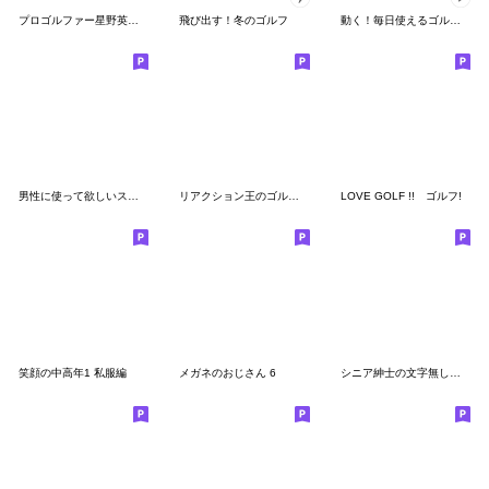
プロゴルファー星野英正のスタンプ
飛び出す！冬のゴルフ
動く！毎日使えるゴルフスタンプ
男性に使って欲しいスタンプ ☆ 家族連絡 2
リアクション王のゴルフ好きオヤジ
LOVE GOLF !! ゴルフ!
笑顔の中高年1 私服編
メガネのおじさん 6
シニア紳士の文字無し、デカ文字 No.111