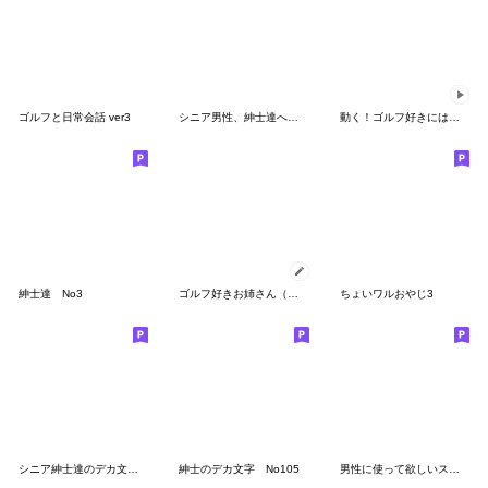
ゴルフと日常会話 ver3
シニア男性、紳士達へ 秋から冬
動く！ゴルフ好きにはコレ！ver.1
紳士達 No3
ゴルフ好きお姉さん（リアル風）
ちょいワルおやじ3
シニア紳士達のデカ文字 No.101
紳士のデカ文字 No105
男性に使って欲しいスタンプ ☆ 夏に優しい