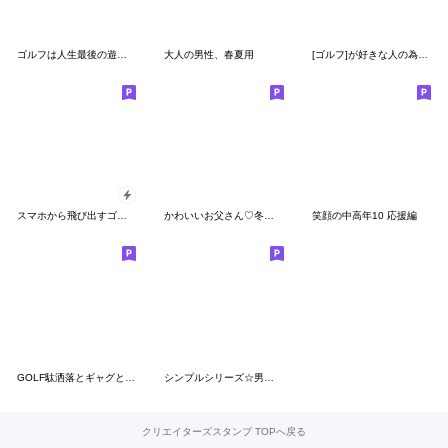
ゴルフは人生最後の遊びだよ
大人の男性、春夏用
[ゴルフ]が好きな人の為のスタンプ
スマホから飛び出すゴルフ
かわいいお父さん♡冬・年末年始
笑顔の中高年10 応援編
GOLF駄洒落とギャグと言い訳
シンプルシリーズ☆男性用
クリエイターズスタンプ TOPへ戻る