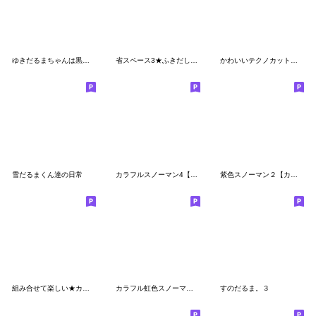
ゆきだるまちゃんは黒推し
省スペース3★ふきだし【スノーマン第2弾】
かわいいテクノカット黒髪男子2byさらら98
雪だるまくん達の日常
カラフルスノーマン4【敬語&仲良し言葉】
紫色スノーマン２【カジュアル・友達言葉】
組み合せて楽しい★カラフル雪だるまトーク
カラフル虹色スノーマン1【丁寧語・敬語】
すのだるま。３