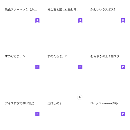
黒色スノーマン２【カジュアル・友達言葉】
推し友と楽しむ推し活スタンプ
かわいいラスボス2
すのだるま。５
すのだるま。7
むらさきの王子様スタンプ３
アイスすぎて尊い雪だるま
黒推しの子
Fluffy Snowmanの冬