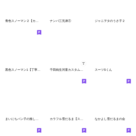
青色スノーマン２【カジュアル・友達言葉】
ナンバ三兄弟①
ジャニヲタのうさ子２
黒色スノーマン1【丁寧語・敬語】スタンプ
千田純生河童カスタムスタンプ
スーツSくん
まいにちパン子の推し活スタンプ
カラフル雪だるま【スノーマン第５弾】挨拶
なかよし雪だるまの会