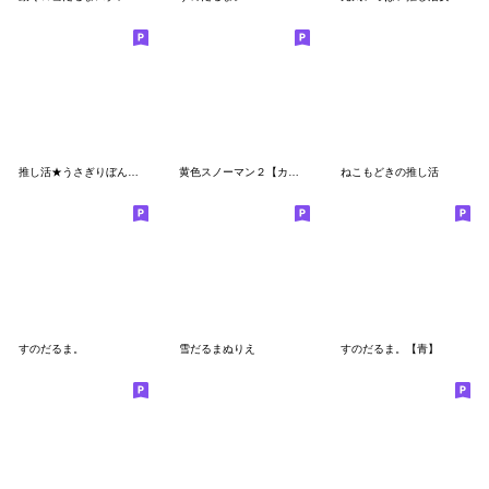
推し活★うさぎりぼん（赤色）
黄色スノーマン２【カジュアル・友達言葉】
ねこもどきの推し活
すのだるま。
雪だるまぬりえ
すのだるま。【青】