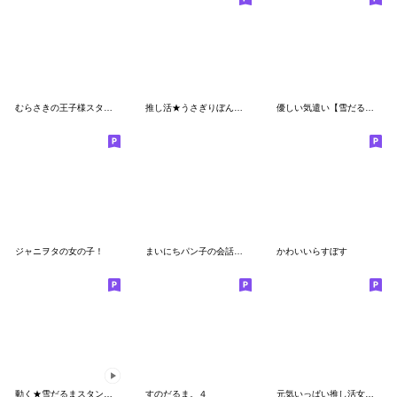
むらさきの王子様スタンプ
推し活★うさぎりぼん（黒色）
優しい気遣い【雪だるま第7弾】年末年始
ジャニヲタの女の子！
まいにちパン子の会話の締めくくりスタンプ
かわいいらすぼす
動く★雪だるまスタンプ5【超ちいさい】
すのだるま。４
元気いっぱい推し活女子（ピンク）