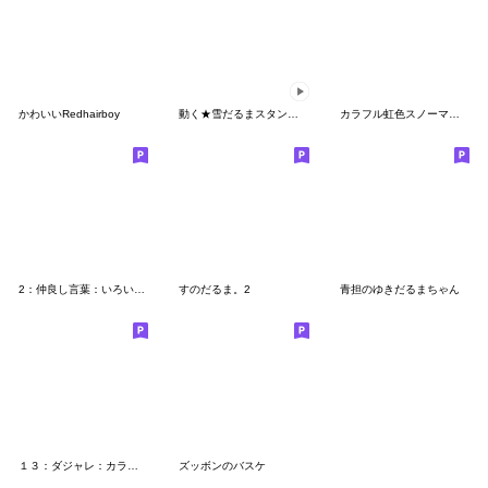
かわいいRedhairboy
動く★雪だるまスタンプ4【気持ち】
カラフル虹色スノーマン3【推し活オタ活】
2：仲良し言葉：いろいろスノーマン
すのだるま。2
青担のゆきだるまちゃん
１３：ダジャレ：カラフルスノーマン
ズッボンのバスケ