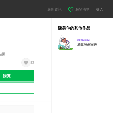
最新資訊
|
願望清單
|
登入
陳美伸的其他作品
潘政琮高爾夫
貼圖
33
購買