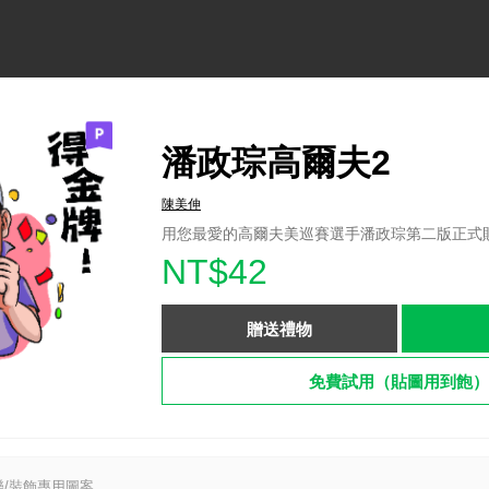
潘政琮高爾夫2
陳美伸
用您最愛的高爾夫美巡賽選手潘政琮第二版正式
NT$42
贈送禮物
免費試用（貼圖用到飽）
/裝飾專用圖案