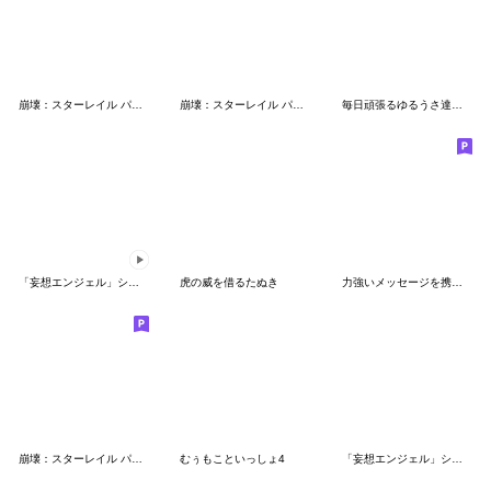
崩壊：スターレイル パムの展示館Vol.16
崩壊：スターレイル パムの展示館Vol.2
毎日頑張るゆるうさ達のスタンプ
「妄想エンジェル」シリーズスタンプ第3弾
虎の威を借るたぬき
力強いメッセージを携えたねこ５
崩壊：スターレイル パムの展示館Vol.10
むぅもこといっしょ4
「妄想エンジェル」シリーズスタンプ第4弾