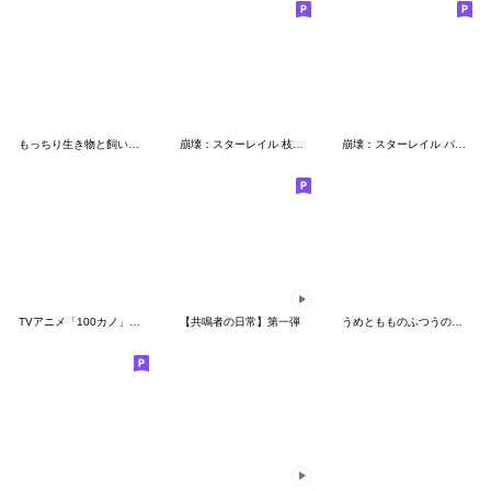
もっちり生き物と飼い主達
崩壊：スターレイル 枝垂 チビ ステッカー2
崩壊：スターレイル パムの展示館Vol.8
TVアニメ「100カノ」ミニキャラスタンプ2
【共鳴者の日常】第一弾
うめともものふつうの暮らし 6