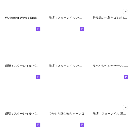
Wuthering Waves Sticker Pack Vol. 1
崩壊：スターレイル パムの展示館Vol.12
折り紙の小鳥とゴミ箱 [崩壊:スターレイル]
崩壊：スターレイル パムの展示館Vol.3
崩壊：スターレイル パムの展示館Vol.18
リバ×リバ メッセージスタンプ Vol.4
崩壊：スターレイル パムの展示館Vol.17
でかもち謎生物ちゃーい 2
崩壊：スターレイル 溢れ出るオンパロス!