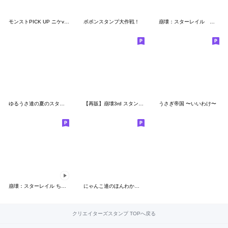
モンストPICK UP ニケvol.1
ポポンスタンプ大作戦！
崩壊：スターレイル オンパロスタンプ
ゆるうさ達の夏のスタンプ2
【再販】崩壊3rd スタンプ Vol.2
うさぎ帝国 〜いいわけ〜
崩壊：スターレイル ちびキャラスタンプ
にゃんこ達のほんわかスタンプ
クリエイターズスタンプ TOPへ戻る