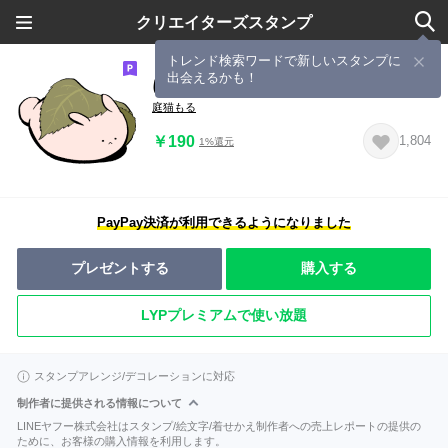
クリエイターズスタンプ
トレンド検索ワードで新しいスタンプに
出会えるかも！
にわうさぎ春
庭猫もる
￥190
1,804
1%還元
PayPay決済が利用できるようになりました
プレゼントする
購入する
LYPプレミアムで使い放題
スタンプアレンジ/デコレーションに対応
制作者に提供される情報について
LINEヤフー株式会社はスタンプ/絵文字/着せかえ制作者への売上レポートの提供の
ために、お客様の購入情報を利用します。