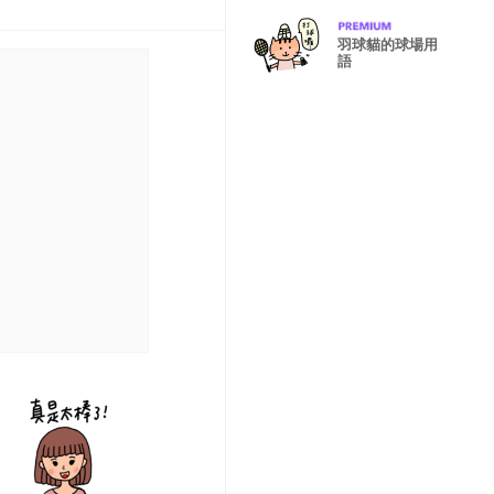
羽球貓的球場用
語