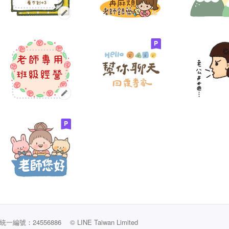
編號：24556886
© LINE Taiwan Limited