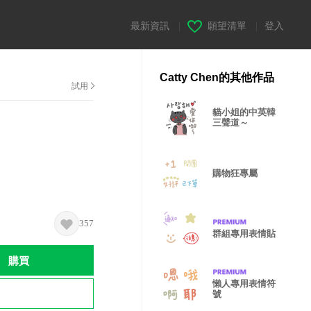
最新資訊
|
願望清單
|
登入
Catty Chen的其他作品
試用
貓小姐的中英韓
三聲道～
購物狂專屬
357
群組專用表情貼
購買
懶人專用表情符
號