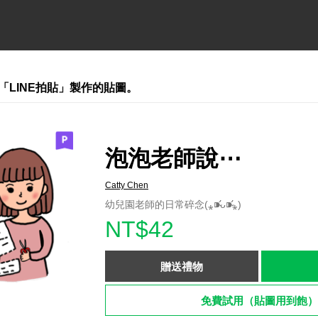
「LINE拍貼」製作的貼圖。
泡泡老師說⋯
Catty Chen
幼兒園老師的日常碎念(⁎⁍̴̛ᴗ⁍̴̛⁎)
NT$42
贈送禮物
免費試用（貼圖用到飽）