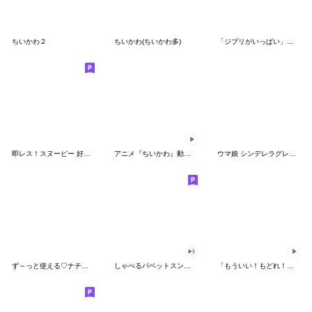
ちいかわ２
ちいかわ(ちいかわ多)
「ジブリがいっぱい」スタンプ
即レス！スヌーピー 好印象な長文スタンプ
アニメ『ちいかわ』動くLINEスタンプ vol.1
ウマ娘 シンデレラグレイ かんたんオグリ
ず～っと使える♡ナチュラルガール
しゃべるパペットスンスン（HAPPY）
「もういい！もどれ！ピカチュウ！」