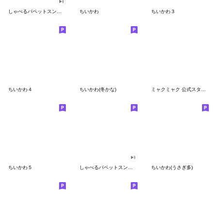
しゃべるパペットスンスン
ちいかわ
ちいかわ３
ちいかわ４
ちいかわ(冬かな)
ミャクミャク 公式スタンプ第２弾
ちいかわ５
しゃべるパペットスンスン（GOOD）
ちいかわ(うさぎ多)