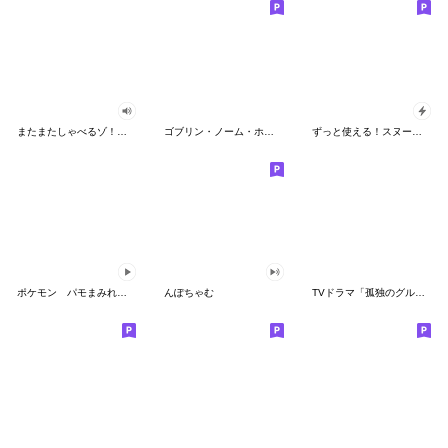
またまたしゃべるゾ！クレヨンしんちゃん
ゴブリン・ノーム・ホーン
ずっと使える！スヌーピーのグリーティング
ポケモン パモまみれスタンプ
んぽちゃむ
TVドラマ「孤独のグルメ」