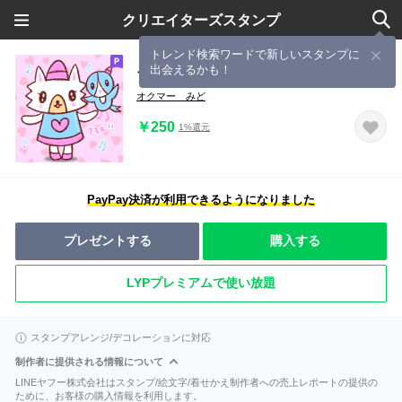
クリエイターズスタンプ
トレンド検索ワードで新しいスタンプに
出会えるかも！
アモちゃんとアッくん
オクマー みど
￥250
1%還元
PayPay決済が利用できるようになりました
プレゼントする
購入する
LYPプレミアムで使い放題
スタンプアレンジ/デコレーションに対応
制作者に提供される情報について
LINEヤフー株式会社はスタンプ/絵文字/着せかえ制作者への売上レポートの提供の
ために、お客様の購入情報を利用します。