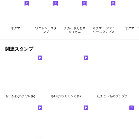
オクマー
ワニャン！スタ
ナガイさんとマ
オクマー ファミ
オクマー 
ンプ
ルイさん
リースタンプ２
関連スタンプ
ちいかわ(ハチワレ多)
ちいかわ(モモンガ多)
たまごっちのプチプチおみせっち