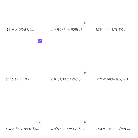
【トークの始まりに】ゆるカワ♪スヌーピー
ポケモン！×可哀想に！ ムチっとスタンプ
絵本「パンどろぼう」
ちいかわ(ピース)
ぐりぐり動く！おかしなポケモンスタンプ
アニメ25周年!使えるONE PIECEスタンプ
アニメ『ちいかわ』動くLINEスタンプ vol.2
コダック、ノーてんきに悩み中！
ハローキティ ギャルバイブス♡