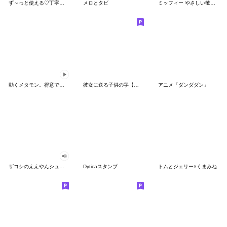
ず～っと使える♡丁寧な敬語お辞儀スタンプ
メロとタビ
ミッフィー やさしい敬語スタンプ
動くメタモン。得意でも苦手でもへんしん！
彼女に送る子供の字【カップル・彼氏】
アニメ「ダンダダン」
ザコシのええやんシューシュースタンプ
Dyticaスタンプ
トムとジェリー×くまみね