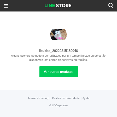
ibukito_20220215180046
Alguns stickers só podem ser utilizados por um tempo limitado ou só estão 
disponíveis em certos dispositivos ou regiões.
Ver outros produtos
|
|
Termos de serviço
Política de privacidade
Ajuda
©
LY Corporation