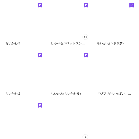
ちいかわ５
しゃべるパペットスンスン（GOOD）
ちいかわ(うさぎ多)
ちいかわ２
ちいかわ(ちいかわ多)
「ジブリがいっぱい」スタンプ