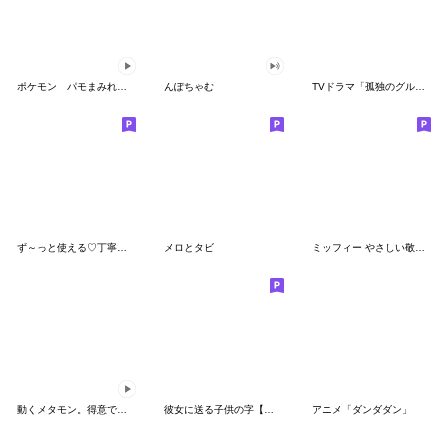
ポケモン パモまみれスタンプ
んぽちゃむ
TVドラマ「孤独のグルメ」
ず～っと使える♡丁寧な敬語お辞儀スタンプ
メロとタビ
ミッフィー やさしい敬語スタンプ
動くメタモン。得意でも苦手でもへんしん！
彼女に送る子供の字【カップル・彼氏】
アニメ「ダンダダン」