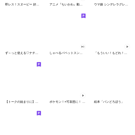
即レス！スヌーピー 好印象な長文スタンプ
アニメ『ちいかわ』動くLINEスタンプ vol.1
ウマ娘 シンデレラグレイ かんたんオグリ
ず～っと使える♡ナチュラルガール
しゃべるパペットスンスン（HAPPY）
「もういい！もどれ！ピカチュウ！」
【トークの始まりに】ゆるカワ♪スヌーピー
ポケモン！×可哀想に！ ムチっとスタンプ
絵本「パンどろぼう」