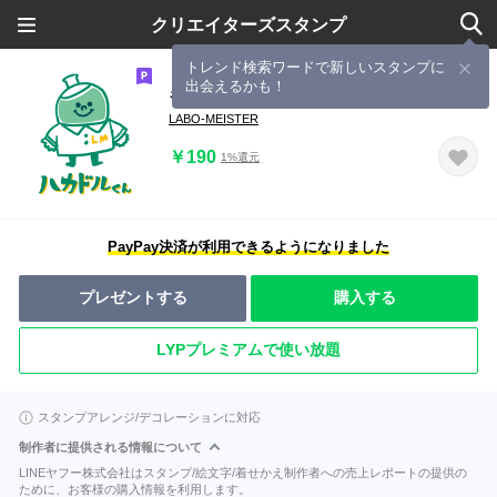
クリエイターズスタンプ
トレンド検索ワードで新しいスタンプに
出会えるかも！
キュート！フラスコのハカドルくん
LABO-MEISTER
￥190
1%還元
PayPay決済が利用できるようになりました
プレゼントする
購入する
LYPプレミアムで使い放題
スタンプアレンジ/デコレーションに対応
制作者に提供される情報について
LINEヤフー株式会社はスタンプ/絵文字/着せかえ制作者への売上レポートの提供の
ために、お客様の購入情報を利用します。