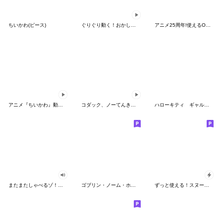
ちいかわ(ピース)
ぐりぐり動く！おかしなポケモンスタンプ
アニメ25周年!使えるONE PIECEスタンプ
アニメ『ちいかわ』動くLINEスタンプ vol.2
コダック、ノーてんきに悩み中！
ハローキティ ギャルバイブス♡
またまたしゃべるゾ！クレヨンしんちゃん
ゴブリン・ノーム・ホーン
ずっと使える！スヌーピーのグリーティング