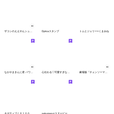
ザコシのええやんシューシュースタンプ
Dyticaスタンプ
トムとジェリー×くまみね
なかやまきんに君 パワー!!スタンプ
心伝わる♡可愛すぎない大人の長文スタンプ
劇場版『チェンソーマン レゼ篇』
ネガティブくま１００％ 憂鬱な一日
sakumaru×スヌーピー