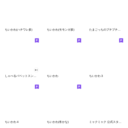
ちいかわ(ハチワレ多)
ちいかわ(モモンガ多)
たまごっちのプチプチおみせっち
しゃべるパペットスンスン
ちいかわ
ちいかわ３
ちいかわ４
ちいかわ(冬かな)
ミャクミャク 公式スタンプ第２弾