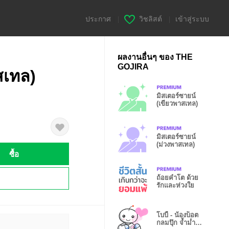
ประกาศ
|
วิชลิสต์
|
เข้าสู่ระบบ
ผลงานอื่นๆ ของ THE
GOJIRA
สเทล)
มิสเตอร์ซายน์
(เขียวพาสเทล)
มิสเตอร์ซายน์
(ม่วงพาสเทล)
ซื้อ
!
ถ้อยคำโต ด้วย
รักและห่วงใย
โบบี้ - น้องบ็อต
กลมปุ๊ก จ้ำม่ำ