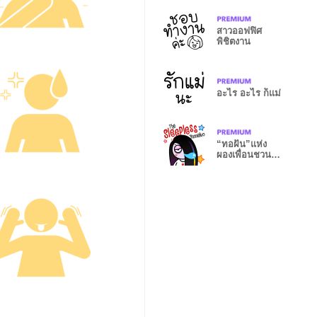
สาวออฟฟิศ
พิชิตงาน
อะไร อะไร ก็แม่
“ทอฝัน”แห่ง
ผองเพื่อนชวน
หลอน (Big -
EN)