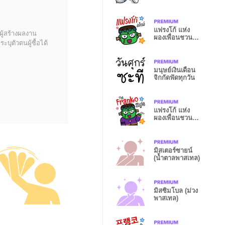
น่ารัก
แฟรงโก้ แห่ง
ผู้สร้างผลงาน
ผองเพื่อนชวน
บุตัวตนผู้ซื้อได้
หลอน (Big -
TH)
มนุษย์เงินเดือน
จิกกัดฟัดทุกวัน
แฟรงโก้ แห่ง
ผองเพื่อนชวน
หลอน
มิสเตอร์ซายน์
(น้ำตาลพาสเทล)
มิสซิมโบล (ม่วง
พาสเทล)