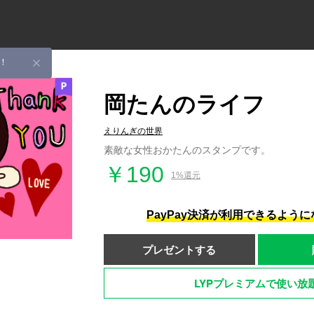
！
岡たんのライフ
えりんぎの世界
素敵な女性おかたんのスタンプです。
￥190
1%還元
PayPay決済が利用できるよう
プレゼントする
LYPプレミアムで使い放