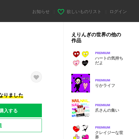
お知らせ
|
欲しいものリスト
|
ログイン
えりんぎの世界の他の
作品
ハートの気持ち
だよ
りかライフ
になりました
購入する
爪さんの集い
題
クレイジーな世
界