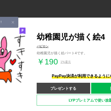
！
幼稚園児が描く絵4
バビロン
幼稚園児が描く絵パート4です。
￥190
1%還元
PayPay決済が利用できるよう
プレゼントする
LYPプレミアムで使い放