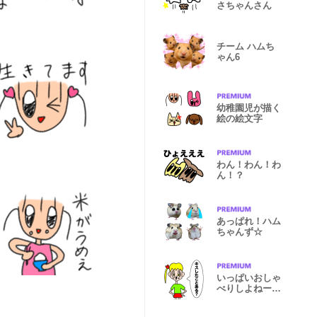
さちゃんさん
チーム ハムち
ゃん6
幼稚園児が描く
絵の絵文字
わん！わん！わ
ん！？
あっぱれ！ハム
ちゃんず☆
いっぱいおしゃ
べりしよねーの
巻