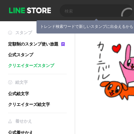
トレンド検索ワードで新しいスタンプに出会えるかも
スタンプ
定額制のスタンプ使い放題
公式スタンプ
クリエイターズスタンプ
絵文字
公式絵文字
クリエイターズ絵文字
着せかえ
公式着せかえ