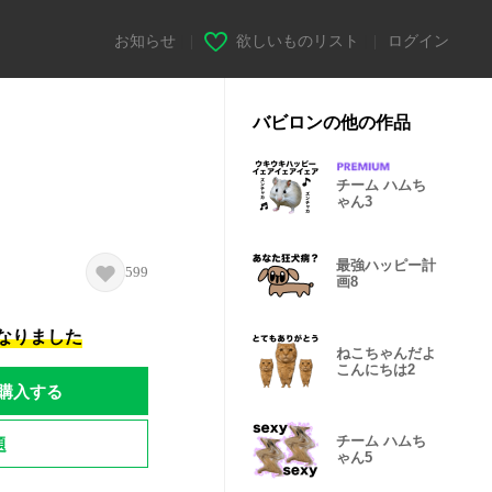
お知らせ
|
欲しいものリスト
|
ログイン
バビロンの他の作品
チーム ハムち
ゃん3
最強ハッピー計
599
画8
になりました
ねこちゃんだよ
こんにちは2
購入する
題
チーム ハムち
ゃん5