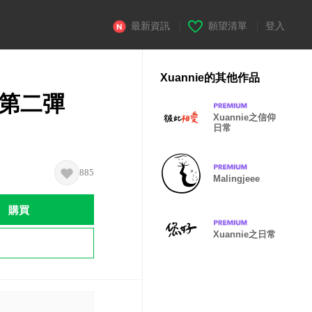
最新資訊
|
願望清單
|
登入
Xuannie的其他作品
-第二彈
Xuannie之信仰
日常
885
Malingjeee
購買
Xuannie之日常