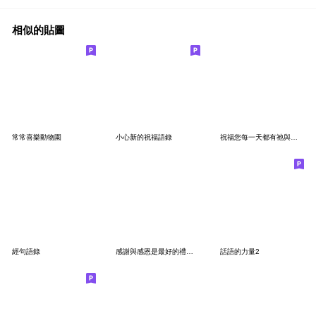
相似的貼圖
常常喜樂動物園
小心新的祝福語錄
祝福您每一天都有祂與你同在
經句語錄
感謝與感恩是最好的禮物,貼圖傳遞愛與祝福
話語的力量2