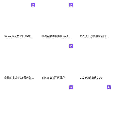
Xuannie之信仰日常-第二彈
臺灣福音書房貼圖No.2－童話繪本（生活篇）
牧羊人：恩典滿溢的日常陪伴
幸福的小綿羊02-我的好朋友
coffee19-[阿們]系列
2025快速溝通GO2