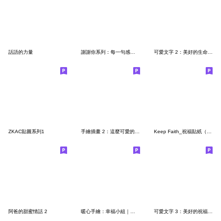
話語的力量
謝謝你系列：每一句感謝都是我的心意
可愛文字 2：美好的生命｜省空間貼圖｜問候
ZKAC貼圖系列1
手繪插畫 2：這麼可愛的諧音祝福
Keep Faith_祝福貼紙（新版）
阿爸的甜蜜情話 2
暖心手繪：幸福小組｜邀請｜問候語
可愛文字 3：美好的祝福｜全年好用｜奶茶系