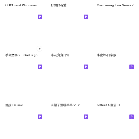
COCO and Wondrous Gang 34
好鴨好有愛
Overcoming Lion Series 7
手寫文字 2：God is good (復刻）
小花寶寶日常
小蜜蜂-日常版
他說 He said
有福了溫暖羊羊 v1.2
coffee14-宣告01