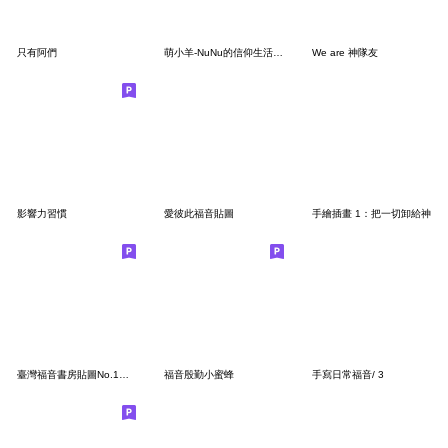
只有阿們
萌小羊-NuNu的信仰生活-A(女生)
We are 神隊友
影響力習慣
愛彼此福音貼圖
手繪插畫 1：把一切卸給神
臺灣福音書房貼圖No.1－愛樂寶貝（活力篇）
福音殷勤小蜜蜂
手寫日常福音/ 3