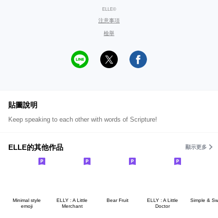
ELLE©
注意事項
檢舉
貼圖說明
Keep speaking to each other with words of Scripture!
ELLE的其他作品
顯示更多
Minimal style
ELLY : A Little
Bear Fruit
ELLY : A Little
Simple & Sw
emoji
Merchant
Doctor