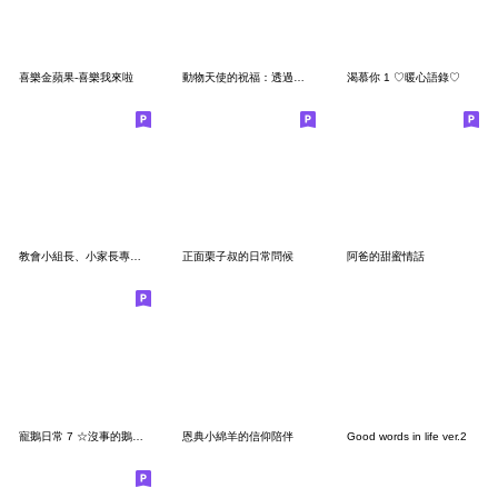
喜樂金蘋果-喜樂我來啦
動物天使的祝福：透過牠們傳遞愛
渴慕你 1 ♡暖心語錄♡
教會小組長、小家長專用貼圖 ( 省空間喔！)
正面栗子叔的日常問候
阿爸的甜蜜情話
寵鵝日常 7 ☆沒事的鵝鵝陪你☆
恩典小綿羊的信仰陪伴
Good words in life ver.2