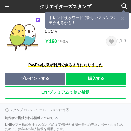
クリエイターズスタンプ
トレンド検索ワードで新しいスタンプに
出会えるかも！
インコといっしょ
しげひろ
￥190
1,013
1%還元
PayPay決済が利用できるようになりました
プレゼントする
購入する
LYPプレミアムで使い放題
スタンプアレンジ/デコレーションに対応
制作者に提供される情報について
LINEヤフー株式会社はスタンプ/絵文字/着せかえ制作者への売上レポートの提供の
ために、お客様の購入情報を利用します。