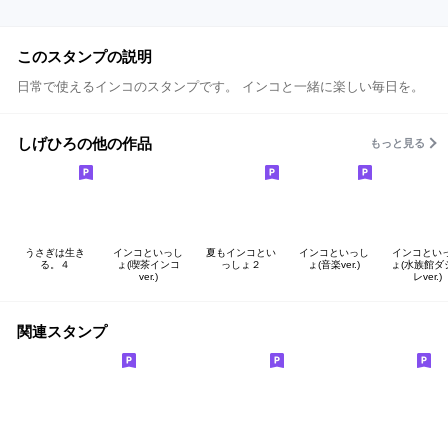
このスタンプの説明
日常で使えるインコのスタンプです。 インコと一緒に楽しい毎日を。
しげひろの他の作品
もっと見る
うさぎは生き
インコといっし
夏もインコとい
インコといっし
インコとい
る。４
ょ(喫茶インコ
っしょ２
ょ(音楽ver.)
ょ(水族館ダ
ver.)
レver.)
関連スタンプ