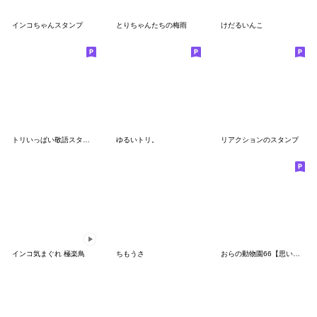
インコちゃんスタンプ
とりちゃんたちの梅雨
けだるいんこ
トリいっぱい敬語スタンプ
ゆるいトリ。
リアクションのスタンプ
インコ気まぐれ 極楽鳥
ちもうさ
おらの動物園66【思いやり】インコ