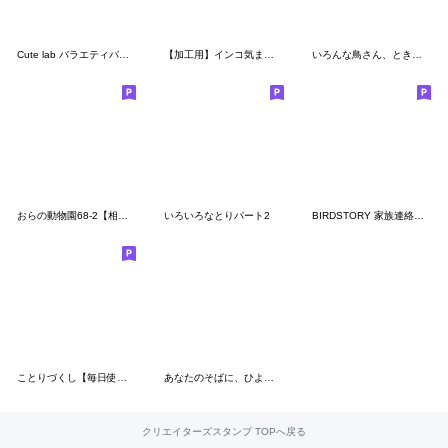
Cute lab バラエティパック part1
【加工用】インコ気まぐれ ひょっこりデコ
いろんな鳥さん、ときどきぶんちょ
おらの動物園68-2【相槌】オカメインコ18
いろいろなとりパート2
BIRDSTORY 家族連絡スタンプ2
ことりづくし【毎日使える♪ゆる敬語】
あなたのそばに、ひよこさん 2
クリエイターズスタンプ TOPへ戻る