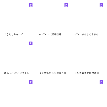
ふきだしセキセイ
白インコ 【標準語編】
インコさんとくまさん
ゆるっと♪ことりづくし
インコ気まぐれ 悪妻弁当
インコ気まぐれ 冬将軍