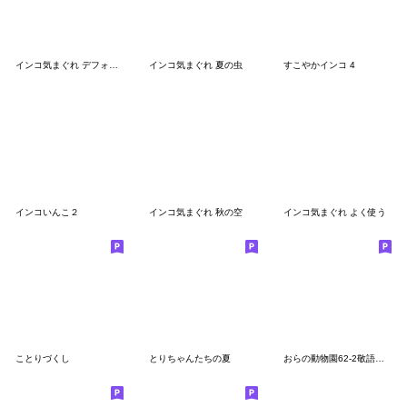
インコ気まぐれ デフォルト風
インコ気まぐれ 夏の虫
すこやかインコ 4
インコいんこ２
インコ気まぐれ 秋の空
インコ気まぐれ よく使う
ことりづくし
とりちゃんたちの夏
おらの動物園62-2敬語★セキセイインコ12