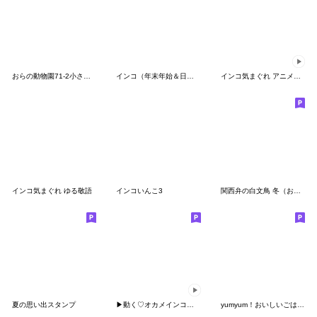
おらの動物園71-2小さい★セキセイインコ
インコ（年末年始＆日常編）
インコ気まぐれ アニメーション
インコ気まぐれ ゆる敬語
インコいんこ3
関西弁の白文鳥 冬（お正月・クリスマス）
夏の思い出スタンプ
▶︎動く♡オカメインコ冬のスタンプセット
yumyum！おいしいごはんととりちゃんたち