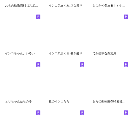
おらの動物園81-1スポーツ★セキセイインコ
インコ気まぐれ ひな祭り
とにかく包まる！すやはむスタンプ
インコちゃん、いろいろスタンプ
インコ気まぐれ 働き盛り
でか文字な白文鳥
とりちゃんたちの冬
夏のインコたち
おらの動物園68-1相槌★セキセイインコ15