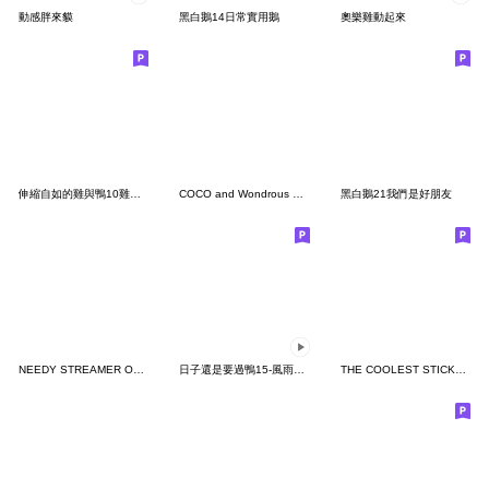
動感胖來貘
黑白鵝14日常實用鵝
奧樂雞動起來
伸縮自如的雞與鴨10雞情四射
COCO and Wondrous Gang 34
黑白鵝21我們是好朋友
NEEDY STREAMER OVERLOAD 2
日子還是要過鴨15-風雨無阻鴨！
THE COOLEST STICKER IN THE WORLD