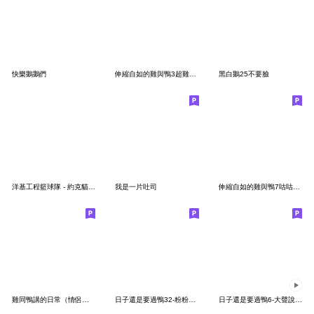
快樂鵝鵝們
伸縮自如的雞與鴨3超雞動鴨
黑白鵝25不要臉
洋基工程籃球隊 - 約克貓來了！
我是一片吐司
伸縮自如的雞與鴨7咕咕呱呱上班去
雞同鴨講的日常（情侶對話篇）
日子還是要過鴨32-粉粉的鴨
日子還是要過鴨6-大聲說愛你鴨