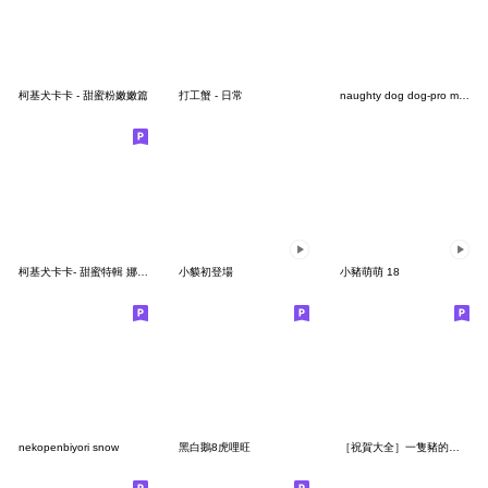
柯基犬卡卡 - 甜蜜粉嫩嫩篇
打工蟹 - 日常
naughty dog dog-pro max
柯基犬卡卡- 甜蜜特輯 娜娜篇
小貘初登場
小豬萌萌 18
nekopenbiyori snow
黑白鵝8虎哩旺
［祝賀大全］一隻豬的貼圖2