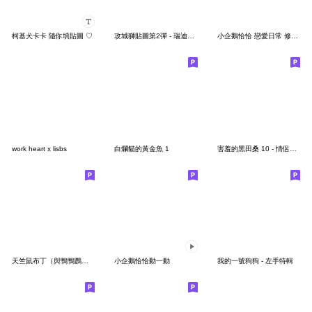
柯基犬卡卡 隨你填貼圖 ♡
攻城獅貼圖第2彈 - 瑞迪與紙箱UNCLE
小企鵝恰恰 戀愛日常 修正版
work heart x lisbs
白爛貓的黃金魚 1
害羞的黑田桑 10 - 情侶實用篇
天竺鼠布丁（與鴨鴨鸚鵡海鷗日常篇）
小企鵝恰恰動一動
我的一號狗狗 - 左手特輯