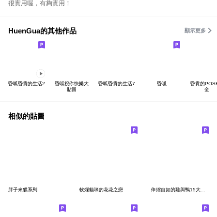
很實用喔，有夠實用！
HuenGua的其他作品
顯示更多
昏呱昏貴的生活2
昏呱祝你快樂大
昏呱昏貴的生活7
昏呱
昏貴的POS
貼圖
全
相似的貼圖
胖子來貘系列
軟爛貓咪的花花之戀
伸縮自如的雞與鴨15大爆走