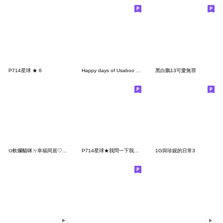
P714星球 ★ 6
Happy days of Usaboo chan
黑白鵝13可愛無罪
ଘ軟爛貓咪ㄉ幸福同居♡✧（魚魚）
P714星球★我問一下我家貓咪
1G與珍妮的日常3