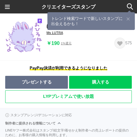
クリエイターズスタンプ
トレンド検索ワードで新しいスタンプに
出会えるかも！
ほめるあんしんふわふわ
Ms LUTRA
￥190
575
1%還元
PayPay決済が利用できるようになりました
プレゼントする
購入する
LYPプレミアムで使い放題
スタンプアレンジ/デコレーションに対応
制作者に提供される情報について
LINEヤフー株式会社はスタンプ/絵文字/着せかえ制作者への売上レポートの提供の
ために、お客様の購入情報を利用します。