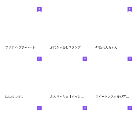
プリティ•プチ•ハート
ぷにきゅるむスタンプ３♡宝物♡
41匹わんちゃん
ゆにゆにゆに
ふわり～ちぇ【ずっと使える毎日言葉♪】
スイートノスタルジア＊乙女とお姫様