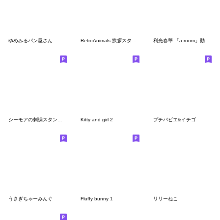
ゆめみるパン屋さん
RetroAnimals 挨拶スタンプ
利光春華 「a room」動物＆植物
シーモアの刺繍スタンプ◆2
Kitty and girl 2
プチバビエ&イチゴ
うさぎちゃーみんぐ
Fluffy bunny 1
リリーねこ