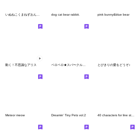
いぬねこくまねずおんなのこ
dog cat bear rabbit.
pink bunny&blue bear
動く！不思議なアリス
ペロペロ★スパ〜クルズpart２
とびきりの愛をどうぞ♪
Meteor meow
Dreamin' Tiny Pets vol.2
40 characters for line stamp