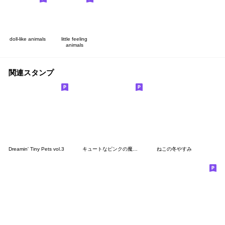
doll-like animals
little feeling
animals
関連スタンプ
Dreamin' Tiny Pets vol.3
キュートなピンクの魔法使い♪
ねこの冬やすみ