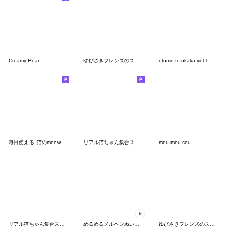
Creamy Bear
ゆびさきフレンズのスタンプ１２
otome to okaka vol.1
毎日使える‼︎猫のmeowちゃん♡
リアル猫ちゃん集合スタンプ。第一弾
mou mou sou
リアル猫ちゃん集合スタンプ第②弾
めるめるメルヘンぬいぐるみスタンプ 5
ゆびさきフレンズのスタンプ１４