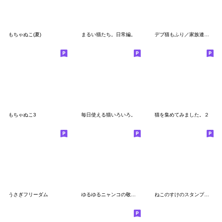
もちゃぬこ(夏)
まるい猫たち。日常編。
デブ猫もふり／家族連絡用
もちゃぬこ3
毎日使える猫いろいろ。
猫を集めてみました。２
うさぎフリーダム
ゆるゆるニャンコの敬語メッセージ3
ねこのすけのスタンプ（家族連絡用）