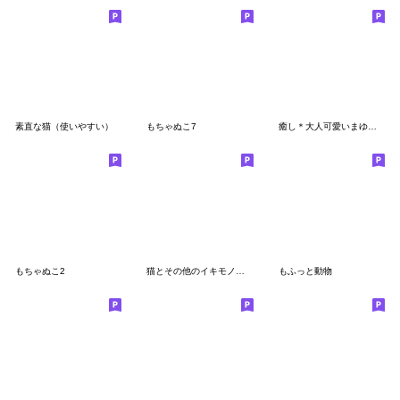
素直な猫（使いやすい）
もちゃぬこ7
癒し＊大人可愛いまゆねこの日常スタンプ
もちゃぬこ2
猫とその他のイキモノ スピンオフ[アプデ]
もふっと動物