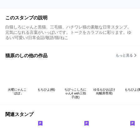
このスタンプの説明
白猫しろにゃんと黒猫、三毛猫、ハチワレ猫の素敵な日常スタンプ。
元気になれる言葉がいっぱいです。トークをカラフルに彩ります。ゆ
るい/可愛い/日常会話/敬語/猫/ねこ
猫原のしの他の作品
もっと見る
火曜にゃんこ
もちひよ(桃)
ちびっこしろに
ゆるもひおばけ
もちひよ(黄
「ぽぽ」
ゃん4 with三拍
8(離席専用)
子(改)
関連スタンプ