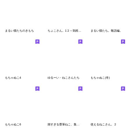
まるい猫たちのきもち
ちょこさん。1２～気軽なあいさつ～
まるい猫たち。敬語編。
もちゃぬこ4
ゆるーい・ねこさんたち
もちゃぬこ(冬)
もちゃぬこ6
雑すぎる墨筆ねこ、集合。
使えるねこさん。２