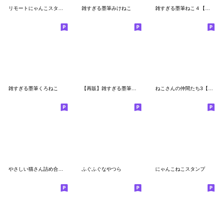
リモートにゃんこスタンプ
雑すぎる墨筆みけねこ
雑すぎる墨筆ねこ４【ダジャレ】
雑すぎる墨筆くろねこ
【再販】雑すぎる墨筆ねこ（お正月セット）
ねこさんの仲間たち3【敬語】
やさしい猫さん詰め合わせ。
ふぐふぐなやつら
にゃんこねこスタンプ