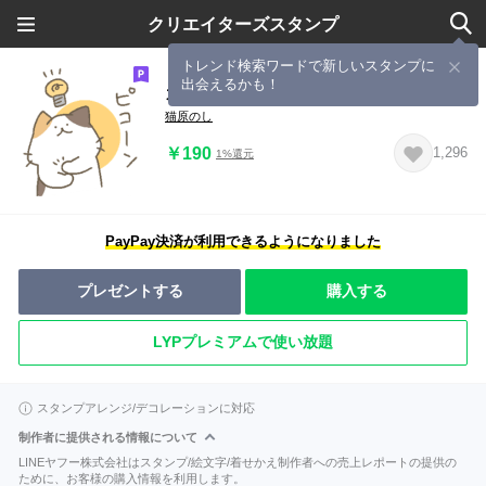
クリエイターズスタンプ
トレンド検索ワードで新しいスタンプに
出会えるかも！
カラフル素敵なにゃんこーず
猫原のし
￥190
1,296
1%還元
PayPay決済が利用できるようになりました
プレゼントする
購入する
LYPプレミアムで使い放題
スタンプアレンジ/デコレーションに対応
制作者に提供される情報について
LINEヤフー株式会社はスタンプ/絵文字/着せかえ制作者への売上レポートの提供の
ために、お客様の購入情報を利用します。