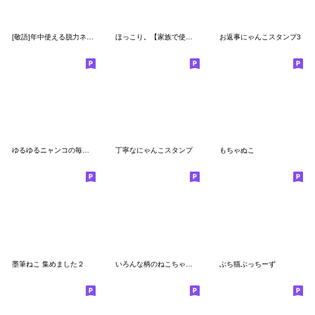
[敬語]年中使える脱力ネコさん
ほっこり。【家族で使えるスタンプ】
お返事にゃんこスタンプ3
ゆるゆるニャンコの毎日使えるメッセージ
丁寧なにゃんこスタンプ
もちゃぬこ
墨筆ねこ 集めました２
いろんな柄のねこちゃんスタンプ
ぶち猫ぶっちーず