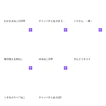
わがままねこの日常
チャンパチとあそぼ【夏エンジョイ編】
ミケさん。～春～
毎日使える灰ねこ
ゆるねこ日常
ずんどうネコ２
くすみカラー♡ねこ
チャンパチとあそぼ3