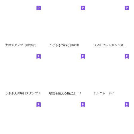
犬のスタンプ（穏やか）
こどもきつねとお友達
ワヌ山フレンズ５ ✨褒めるスタンプ
うささんの毎日スタンプ 4
敬語も使える猫だよー！
チルニャーデイ