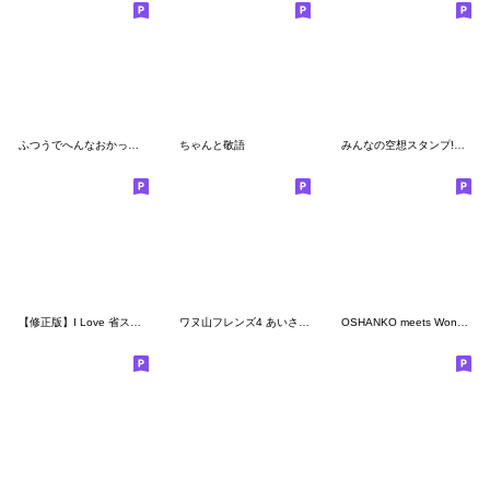
ふつうでへんなおかっぱさん
ちゃんと敬語
みんなの空想スタンプ!仕事編
【修正版】I Love 省スペース!!(ぱっつん)
ワヌ山フレンズ4 あいさつスタンプ
OSHANKO meets Wonderful friends