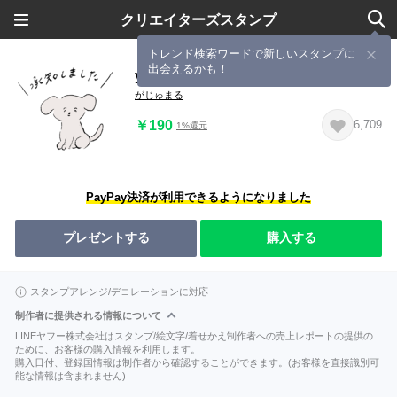
クリエイターズスタンプ
トレンド検索ワードで新しいスタンプに
出会えるかも！
yuruiinugakeigo
がじゅまる
￥190
6,709
1%還元
PayPay決済が利用できるようになりました
プレゼントする
購入する
スタンプアレンジ/デコレーションに対応
制作者に提供される情報について
LINEヤフー株式会社はスタンプ/絵文字/着せかえ制作者への売上レポートの提供の
ために、お客様の購入情報を利用します。
購入日付、登録国情報は制作者から確認することができます。(お客様を直接識別可
能な情報は含まれません)