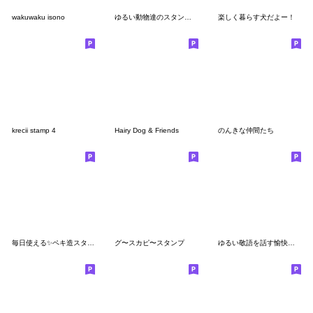
wakuwaku isono
ゆるい動物達のスタンプ(敬語バージョン)
楽しく暮らす犬だよー！
krecii stamp 4
Hairy Dog & Friends
のんきな仲間たち
毎日使える✨ペキ造スタンプ
グ〜スカピ〜スタンプ
ゆるい敬語を話す愉快な珍獣達スタンプ