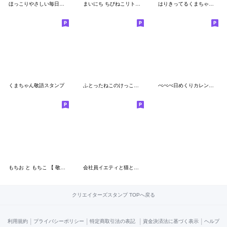
ほっこりやさしい毎日言葉４♡初夏
まいにち ちびねこリトルスターズ
はりきってるくまちゃんの日常スタンプ
くまちゃん敬語スタンプ
ふとったねこのけっこうゆるいスタンプ
ぺぺぺ日めくりカレンダー
もちお と もちこ 【 敬語 】
会社員イエティと猫とカッパのおめでとう
クリエイターズスタンプ TOPへ戻る
|
|
|
|
利用規約
プライバシーポリシー
特定商取引法の表記
資金決済法に基づく表示
ヘルプ