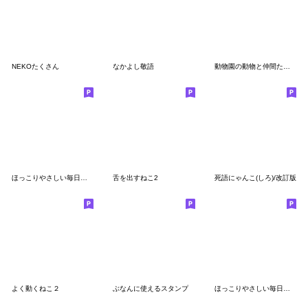
NEKOたくさん
なかよし敬語
動物園の動物と仲間たちスタンプ(敬語)
ほっこりやさしい毎日言葉３♡春
舌を出すねこ2
死語にゃんこ(しろ)/改訂版
よく動くねこ２
ぶなんに使えるスタンプ
ほっこりやさしい毎日言葉5♡夏