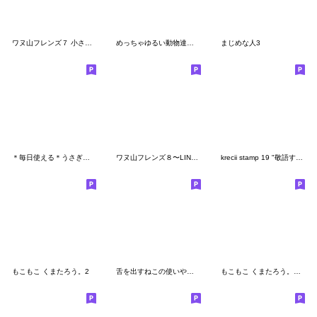
ワヌ山フレンズ７ 小さめスタンプ
めっちゃゆるい動物達のスタンプ
まじめな人3
＊毎日使える＊うさぎスタンプ
ワヌ山フレンズ８〜LINEスタンプの日ver.〜
krecii stamp 19 "敬語すたんぷ"
もこもこ くまたろう。2
舌を出すねこの使いやすいやつ
もこもこ くまたろう。敬語