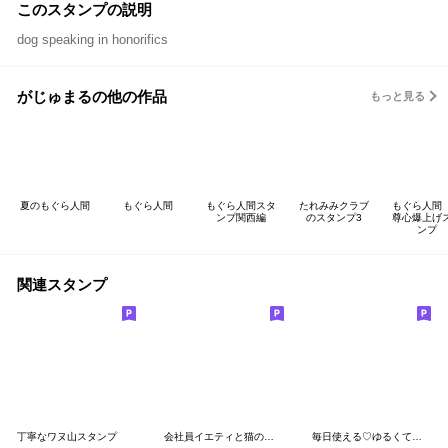
このスタンプの説明
dog speaking in honorifics
がじゅまるの他の作品
もっと見る
夏のもぐら人間
もぐら人間
もぐら人間スタ
たれみみクラブ
もぐら人間
ンプ関西編
のスタンプ3
尊心爆上げ
ンプ
関連スタンプ
丁寧なワヌ山スタンプ
会社員イエティと猫の日常
毎日使える♡ゆるくてかわいい仲間たち