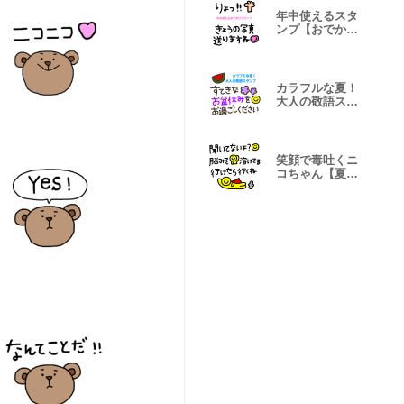
年中使えるスタ
ンプ【おでかけ
再販】
カラフルな夏！
大人の敬語スタ
ンプ◎
笑顔で毒吐くニ
コちゃん【夏＆
本音】