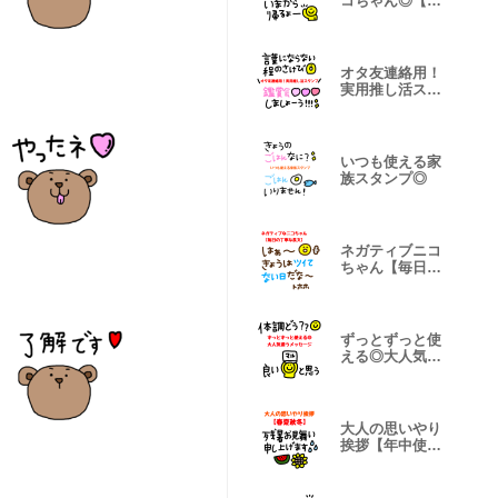
コちゃん◎【毎
日使える】
オタ友連絡用！
実用推し活スタ
ンプ
いつも使える家
族スタンプ◎
ネガティブニコ
ちゃん【毎日の
丁寧な長文】
ずっとずっと使
える◎大人気遣
うメッセージ
大人の思いやり
挨拶【年中使え
る春夏秋冬】