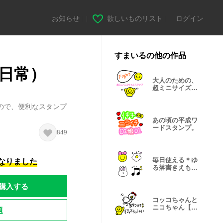
お知らせ
|
欲しいものリスト
|
ログイン
すまいるの他の作品
日常）
大人のための、
超ミニサイズニ
コちゃん。
ので、便利なスタンプ
あの頃の平成ワ
ードスタンプ。
849
毎日使える＊ゆ
になりました
る落書きえも
じ。
購入する
コッコちゃんと
ニコちゃん【日
題
常】