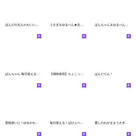
ぱんだの大人かわいいスタンプ4 敬語編
うさぎ＆ゆるぺん★文字あり
ぱんちゃん＆ゆるぺんのやさしいスタンプ
ぱんちゃん 毎日使えるスタンプ2
【感情表現】ちょこっと敬語のゆるパンダ
ぱんだりん！
普段使いに！ゆるかわうさぎ④【ふきだし】
毎日使える！ぱぴぷぺパンダくん
愛しのわがままうさぎちゃん3