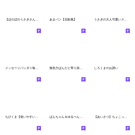
【ほのぼのうさぎさんの旅♡】 挨拶編
あまパン【北欧風】
うさぎの大人可愛いスタンプ♥挨拶♥
メッセージパンダ☆毎日使えるデカ文字
無気力ぱんだと寄り添うくまさん
しろくまのお誘い
ちびくま【使いやすい・日常スタンプ 】
ぱんちゃん＆ゆるぺんの大人の思いやり
【あいさつ】ちょこっと敬語のゆるパンダ