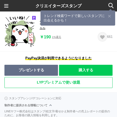
クリエイターズスタンプ
トレンド検索ワードで新しいスタンプに
出会えるかも！
文字デカめ♪キモチ伝える❤パンダねこ
ルル
￥190
661
1%還元
PayPay決済が利用できるようになりました
プレゼントする
購入する
LYPプレミアムで使い放題
スタンプアレンジ/デコレーションに対応
制作者に提供される情報について
LINEヤフー株式会社はスタンプ/絵文字/着せかえ制作者への売上レポートの提供の
ために、お客様の購入情報を利用します。