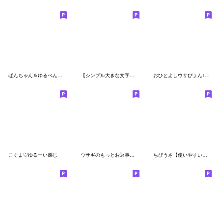
ぱんちゃん＆ゆるぺんのやさしい気遣い
【シンプル大きな文字！】パンダ&うさぎ
おひとよしウサぴょん♪気持ち伝える
こぐま♡ゆるーい感じ
ウサギのもっとお返事スタンプ
ちびうさ【使いやすい・日常スタンプ 】