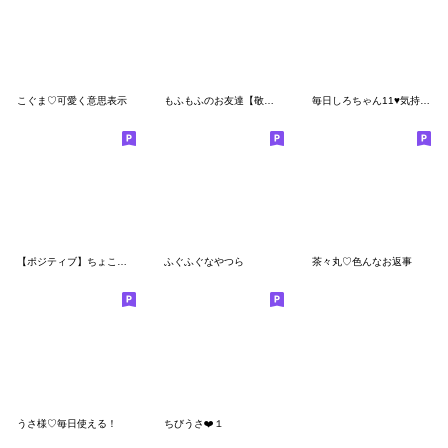
こぐま♡可愛く意思表示
もふもふのお友達【敬語】（再販）
毎日しろちゃん11♥気持ち伝えるスタンプ
【ポジティブ】ちょこっと敬語のゆるパンダ
ふぐふぐなやつら
茶々丸♡色んなお返事
うさ様♡毎日使える！
ちびうさ❤️１