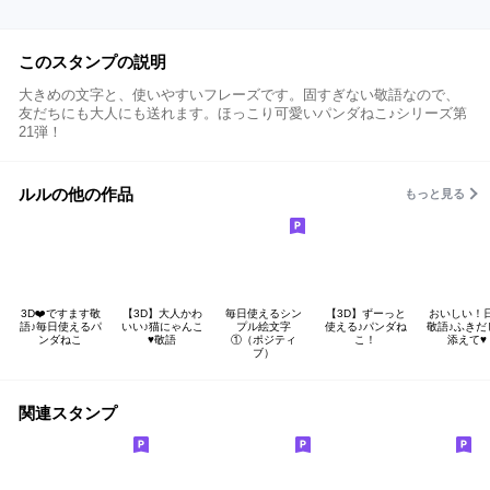
このスタンプの説明
大きめの文字と、使いやすいフレーズです。固すぎない敬語なので、
友だちにも大人にも送れます。ほっこり可愛いパンダねこ♪シリーズ第
21弾！
ルルの他の作品
もっと見る
3D❤️ですます敬
【3D】大人かわ
毎日使えるシン
【3D】ずーっと
おいしい！
語♪毎日使えるパ
いい♪猫にゃんこ
プル絵文字
使える♪パンダね
敬語♪ふきだ
ンダねこ
♥️敬語
①（ポジティ
こ！
添えて♥️
ブ）
関連スタンプ