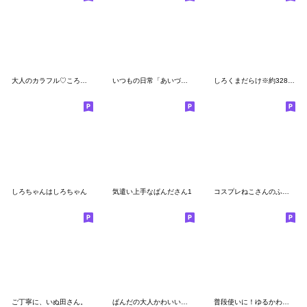
大人のカラフル♡ころころパンダ
いつもの日常「あいづち」スタンプ
しろくまだらけ※約328％増
しろちゃんはしろちゃん
気遣い上手なぱんださん1
コスプレねこさんのふきだしスタンプ
ご丁寧に、いぬ田さん。
ぱんだの大人かわいいスタンプ5 癒し編
普段使いに！ゆるかわうさぎ①