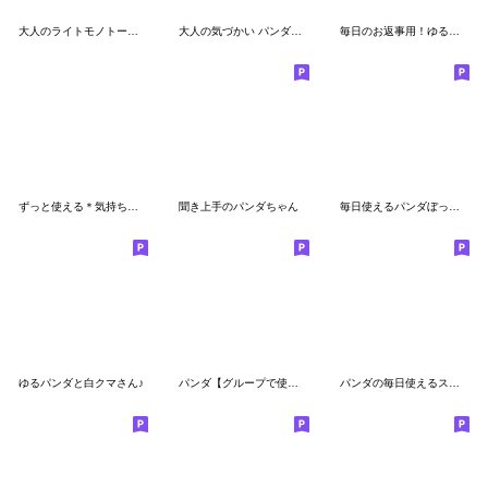
大人のライトモノトーン【しろくまさん】
大人の気づかい パンダスタンプ
毎日のお返事用！ゆるねこ その7【返信用】
ずっと使える＊気持ち言葉＊着ぐるみ柴たん
聞き上手のパンダちゃん
毎日使えるパンダぼっち。
ゆるパンダと白クマさん♪
パンダ【グループで使える】（再販）
パンダの毎日使えるスタンプ【大人】