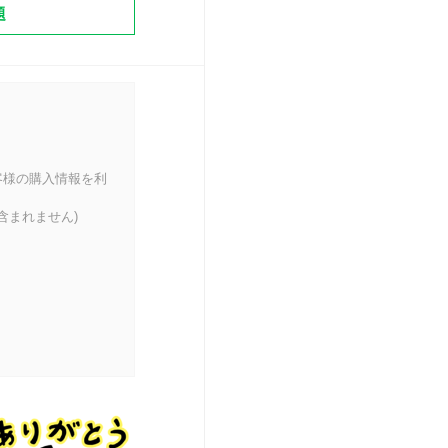
題
客様の購入情報を利
含まれません)