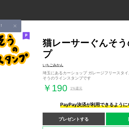
！
猫レーサーぐんそう
プ
いちごみかん
埼玉にあるカーショップ ガレージフリースタイ
そうのラインスタンプです
￥190
1%還元
PayPay決済が利用できるよう
プレゼントする