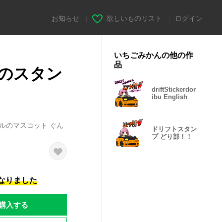
お知らせ
|
欲しいものリスト
|
ログイン
いちごみかんの他の作
品
のスタン
driftStickerdor
ibu English
ルのマスコット ぐん
ドリフトスタン
プ どり部！！
になりました
購入する