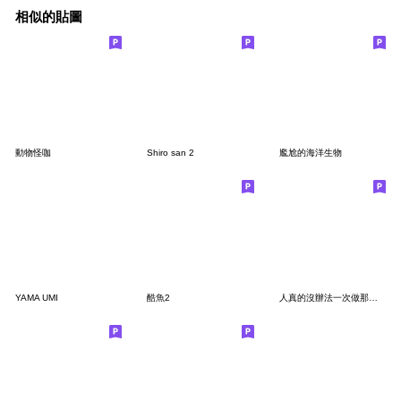
相似的貼圖
動物怪咖
Shiro san 2
尷尬的海洋生物
YAMA UMI
酷魚2
人真的沒辦法一次做那麼多事