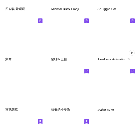
四腳貓 暈爛爛
Minimal B&W Emoji
Squiggle Cat
家禽
貓咪叫三聲
AzurLane Animation Sticker Vol.1
幫我閉嘴
快樂的小廢物
active neko