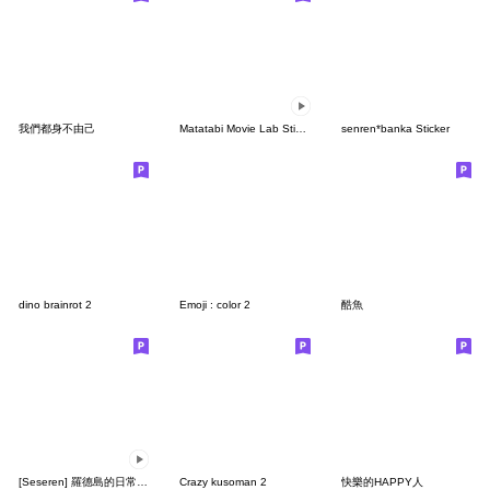
我們都身不由己
Matatabi Movie Lab Sticker
senren*banka Sticker
dino brainrot 2
Emoji : color 2
酷魚
[Seseren] 羅德島的日常 ver.3
Crazy kusoman 2
快樂的HAPPY人