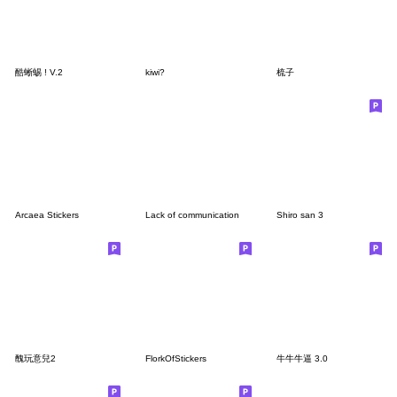
酷蜥蜴 ! V.2
kiwi?
梳子
Arcaea Stickers
Lack of communication
Shiro san 3
醜玩意兒2
FlorkOfStickers
牛牛牛逼 3.0