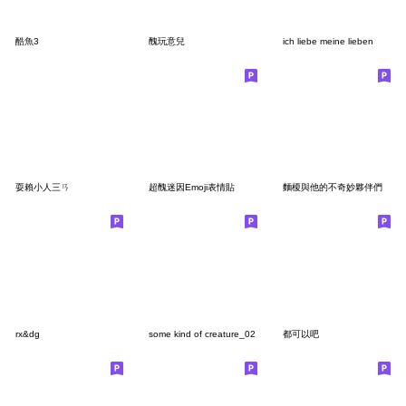
酷魚3
醜玩意兒
ich liebe meine lieben
耍賴小人三ㄢ
超醜迷因Emoji表情貼
麵榎與他的不奇妙夥伴們
rx&dg
some kind of creature_02
都可以吧