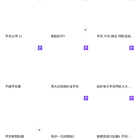
早安台灣 11
會動的字!!
早安,午安,晚安,問候祝福語♡超實用
手繪早安圖
用大自然跟你道早安
給你每天早安問候大大大貼圖
早安動態貼圖
美好一天的開始2
療癒質感大貼圖4 早安/午安/晚安/日安/插畫