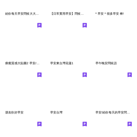
給你每天早安問候大大大貼圖2.0
【日常實用早安】問候語長輩大人風大貼圖01
* 早安 * 很多早安 棒!
療癒質感大貼圖2 早安/午安/晚安/日安/插畫
早安東台灣花蓮1
早午晚安問候語
朋友你好早安
早安台灣
早安!給你每天的早安問候 5.0