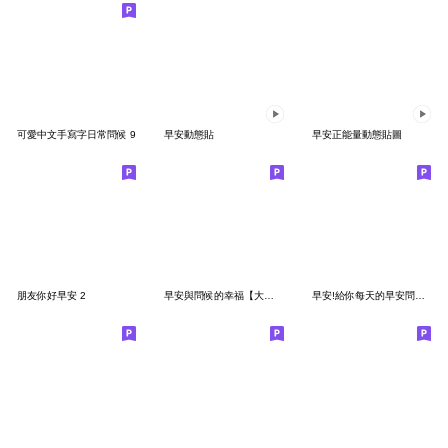
可愛中文手寫字日常問候 9
早安動態貼
早安正能量動態貼圖
朋友你好早安 2
早安與問候的幸福【大貼圖】
早安!給你每天的早安問候 8