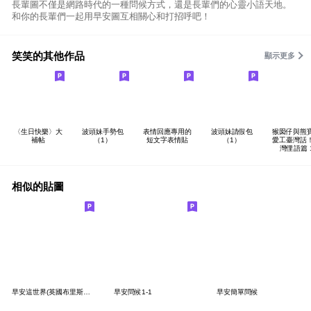
長輩圖不僅是網路時代的一種問候方式，還是長輩們的心靈小語天地。
和你的長輩們一起用早安圖互相關心和打招呼吧！
笑笑的其他作品
顯示更多
〈生日快樂〉大
波頭妹手勢包
表情回應專用的
波頭妹請假包
猴囡仔與熊
補帖
（1）
短文字表情貼
（1）
愛工臺灣話
灣俚語篇 
相似的貼圖
早安這世界(英國布里斯托爾) 1
早安問候1-1
早安簡單問候