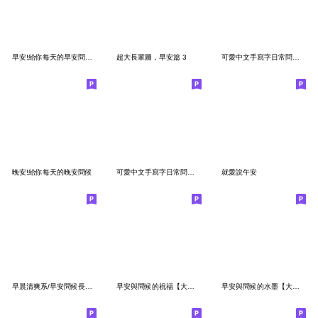
早安!給你每天的早安問候 4.0
超大長輩圖，早安篇 3
可愛中文手寫字日常問候7(早安午安晚安)
晚安!給你每天的晚安問候
可愛中文手寫字日常問候5(打招呼貼圖特輯)
就愛說午安
早晨清爽系/早安問候長輩圖/花的詩篇/正向
早安與問候的祝福【大貼圖】
早安與問候的水墨【大貼圖】