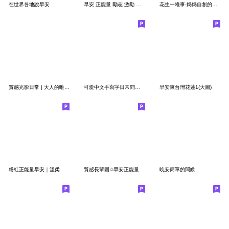
在世界各地說早安
早安 正能量 勵志 激勵 問候語錄系列貼圖
花生一堆事-媽媽自創的早安圖
質感光影日常 | 大人的唯美早安晚安正能量
可愛中文手寫字日常問候語33- (季節水果篇)
早安東台灣花蓮1(大圖)
粉紅正能量早安｜溫柔療癒系日常祝福貼圖
質感長輩圖✩早安正能量實用日常問候大字01
晚安簡單的問候