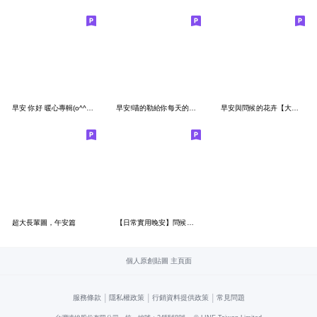
早安 你好 暖心專輯(o^^o)(o^^o)(o^^o)
早安!喵的勒給你每天的早安問候
早安與問候的花卉【大貼圖】
超大長輩圖，午安篇
【日常實用晚安】問候語長輩大人風大貼圖02
個人原創貼圖 主頁面
|
|
|
服務條款
隱私權政策
行銷資料提供政策
常見問題