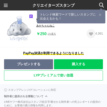
クリエイターズスタンプ
トレンド検索ワードで新しいスタンプに
出会えるかも！
乳化合物
あかちゃんねこ
￥250
4,991
1%還元
PayPay決済が利用できるようになりました
プレゼントする
購入する
LYPプレミアムで使い放題
スタンプアレンジ/デコレーションに対応
制作者に提供される情報について
LINEヤフー株式会社はスタンプ/絵文字/着せかえ制作者への売上レポートの提供の
ために、お客様の購入情報を利用します。