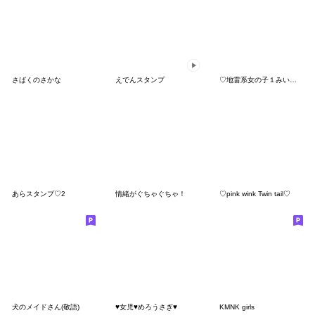
さばくのさかな
えでんスタンプ
♡地雷系女の子１みいこちゃん♡
あらスタンプ♡2
情緒がぐちゃぐちゃ！
♡pink wink Twin tail♡
犬のメイドさん(敬語)
♥女児♥めろうさぎ♥
KMNK girls