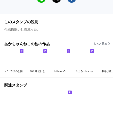
このスタンプの説明
今結構眠いし腹減った。
あかちゃんねこの他の作品
もっと見る
バニラ味の記憶
404 幸せ日記
loli cat <3..
☆ぶるーluvrz☆
幸せは脆
関連スタンプ