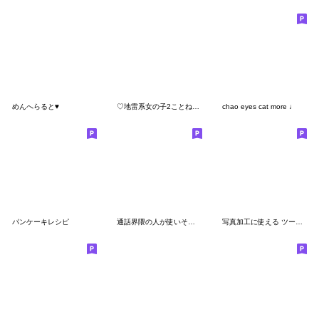
めんへらると♥
♡地雷系女の子2ことねちゃん♡
chao eyes cat more ♩
パンケーキレシピ
通話界隈の人が使いそうなスタンプ
写真加工に使える ツーサイドさみさみver.1