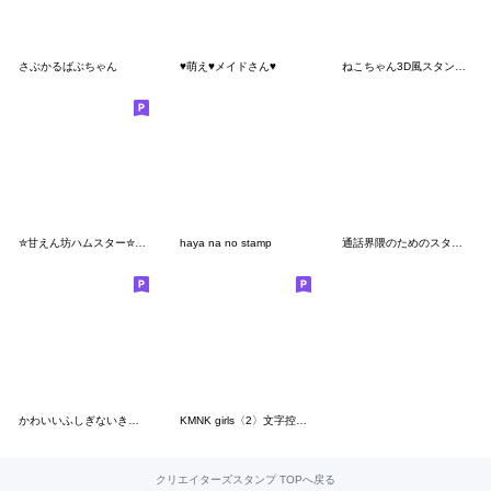
さぶかるばぶちゃん
♥萌え♥メイドさん♥
ねこちゃん3D風スタンプ・1
✮甘えん坊ハムスター✮ー日常ー
haya na no stamp
通話界隈のためのスタンプ
かわいいふしぎないきもの
KMNK girls〈2〉文字控えめ
クリエイターズスタンプ TOPへ戻る