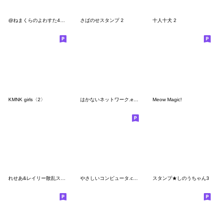
@ねまくらのよわすた4ごう
さばのせスタンプ 2
十人十犬 2
KMNK girls〈2〉
はかないネットワーク.exe
Meow Magic!
れせあ&レイリー散乱スタンプ！！
やさしいコンピュータ.com
スタンプ★しのうちゃん3