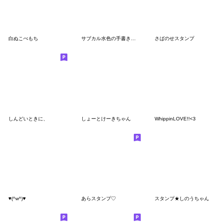
白ぬこぺもち
サブカル水色の手書きスタンプ
さばのせスタンプ
しんどいときに、
しょーとけーきちゃん
WhippinLOVE!!<3
♥(^w^)♥
あらスタンプ♡
スタンプ★しのうちゃん