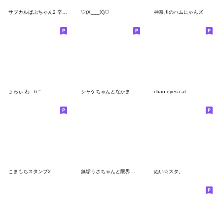
サブカルばぶちゃん2 辛辣ver.
♡(X___X)♡
神奈川のハムにゃんズ
ょゎぃ わ - 6 °
シャケちゃんとなかまたち
chao eyes cat
こまもちスタンプ2
無垢うさちゃんと限界うさちゃん
ぬい☆スタ。