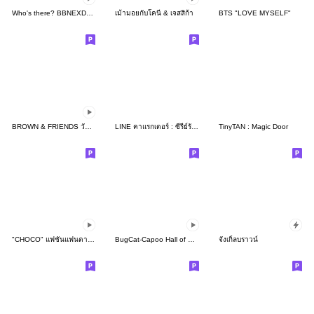
Who's there? BBNEXDO! 2
เม้ามอยกับโคนี่ & เจสสิก้า
BTS "LOVE MYSELF"
BROWN & FRIENDS วันอันแสนสนุก♪
LINE คาแรกเตอร์ : ซีรี่ย์รักสุดมหัศจรรย์
TinyTAN : Magic Door
"CHOCO" แฟชั่นแฟนตาซี ดุ๊กดิ๊กได้
BugCat-Capoo Hall of Fame Commemorative
จังเกิ้ลบราวน์