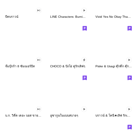
บีทบราวน์
LINE Characters: Burning Emotion
Vivid Yes No Okay Thank You
จั๊มบุ๊กก้า 8 ซัมเมอร์บีท
CHOCO & ปังโย่ คู่รักเลิฟๆ
Piske & Usagi ดุ๊กดิ๊ก ดุ๊กดิ๊ก 2
บ.ก. วิติ๊ด เดอะ บอส ขายหัวเราะ
อูซากูนในแบบสบายๆ
บราวน์ & โคนี่★เลิฟ รักเมนที่สุด!