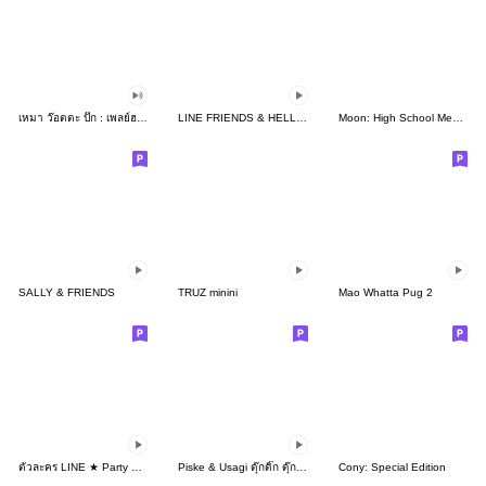
เหมา ว๊อตตะ ปั๊ก : เพลย์ฮาร์ด
LINE FRIENDS & HELLO KITTY 2
Moon: High School Memories
SALLY & FRIENDS
TRUZ minini
Mao Whatta Pug 2
ตัวละคร LINE ★ Party Time
Piske & Usagi ดุ๊กดิ๊ก ดุ๊กดิ๊ก 3
Cony: Special Edition