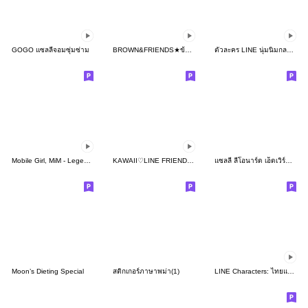
GOGO แซลลี่จอมซุ่มซ่าม
BROWN&FRIENDS★ข้อความสุดบิ๊ก
ตัวละคร LINE นุ่มนิ่มกลมกิ๊ก
Mobile Girl, MiM - Legend - v1
KAWAII♡LINE FRIENDS เรโทรป็อป♪
แซลลี่ ลีโอนาร์ด เอ็ดเวิร์ดมาแล้วจ้า
Moon’s Dieting Special
สติกเกอร์ภาษาพม่า(1)
LINE Characters: ไทยแลนด์ โอนลี่