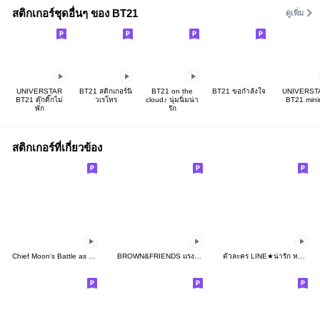
สติกเกอร์ชุดอื่นๆ ของ BT21
ดูเพิ่ม
UNIVERSTAR
BT21 สติกเกอร์นิ
BT21 on the
BT21 ขอกำลังใจ
UNIVERST
BT21 ดุ๊กดิ๊กไม่
วเรโทร
cloud♪ นุ่มนิ่มน่า
BT21 mini
พัก
รัก
สติกเกอร์ที่เกี่ยวข้อง
Chief Moon's Battle as an Office Worker
BROWN&FRIENDS แรงเกินนี้ไม่มีอีกแล้ว♪
ตัวละคร LINE★น่ารัก หน้าร้อน