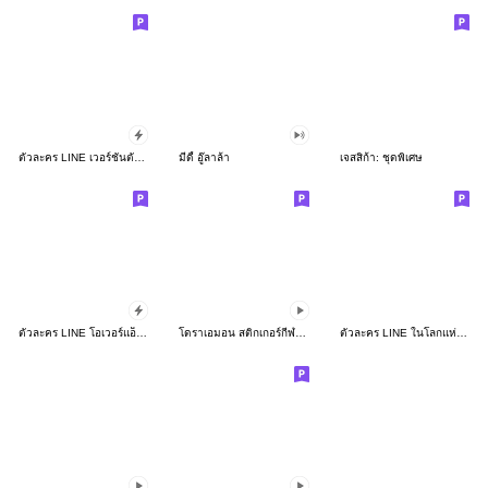
ตัวละคร LINE เวอร์ชันตัวจิ๋ว
มีดี้ อู๊ลาล้า
เจสสิก้า: ชุดพิเศษ
ตัวละคร LINE โอเวอร์แอ็คชัน
โดราเอมอน สติกเกอร์กีฬาดุ๊กดิ๊กได้
ตัวละคร LINE ในโลกแห่งนิทาน☆