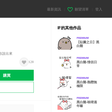
最新資訊
|
願望清單
|
登入
IF的其他作品
【貼圖之日】黑
白雞
你說出來
128
黑白雞-情侶日
常
購買
黑白雞-熱戀無
極限
黑白雞-唉唷過
年嘛