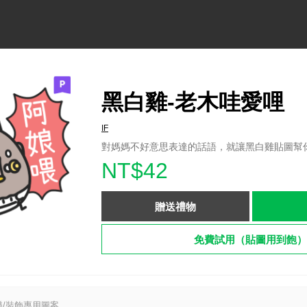
黑白雞-老木哇愛哩
IF
對媽媽不好意思表達的話語，就讓黑白雞貼圖幫
NT$42
贈送禮物
免費試用（貼圖用到飽）
/裝飾專用圖案