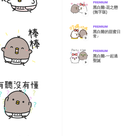
黑白雞-花之戀
(無字版)
黑白雞的甜蜜日
常♪
黑白雞-一起過
聖誕