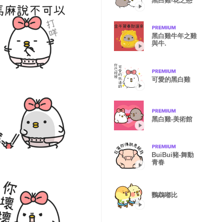
黑白雞-花之戀
黑白雞牛年之雞
與牛.
可愛的黑白雞
黑白雞-美術館
BuiBui豬-舞動
青春
鸚鵡嘟比