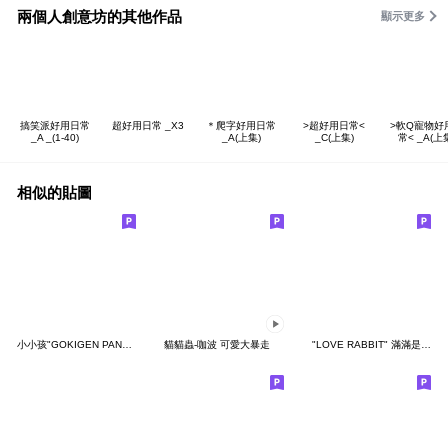
兩個人創意坊的其他作品
顯示更多
搞笑派好用日常
超好用日常 _X3
＊爬字好用日常
>超好用日常<
>軟Q寵物好
_A _(1-40)
_A(上集)
_C(上集)
常< _A(上
相似的貼圖
小小孩"GOKIGEN PANDA" 台灣版
貓貓蟲-咖波 可愛大暴走
"LOVE RABBIT" 滿滿是愛 台灣版