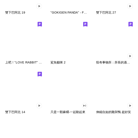
雙下巴阿北 19
"GOKIGEN PANDA" - Feeling / global
雙下巴阿北 27
上吧！"LOVE RABBIT" 台灣版
鯊魚貓咪 2
怪奇事物所：所長的過度繁殖
雙下巴阿北 14
只是一顆麻糬-一起動起來
伸縮自如的雞與鴨 超好笑