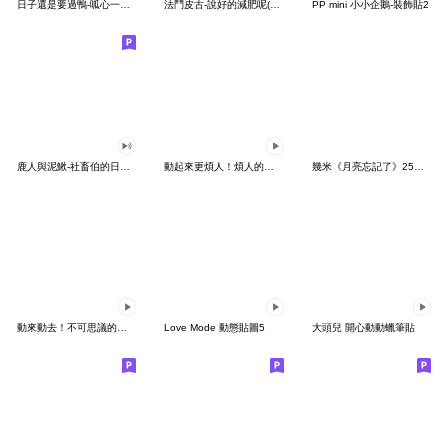
日子還是要過鴨-呱心一下鴨
法鬥皮古-說好的減肥呢(第15彈)
PP mini 小小企鵝-裝飾貼2
鹿人與泥鰍-社畜伯的日常有聲貼圖
動起來更煩人！煩人的貓咪3
幾米《月亮忘記了》25周年 x 晴天P莉
動來動去！不可思議的寶可夢貼圖
Love Mode 動態貼圖5
大頭兒 開心動動蠟筆貼