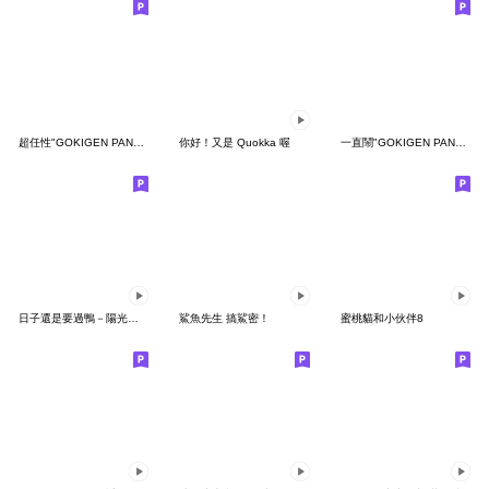
超任性"GOKIGEN PANDA" 台灣版
你好！又是 Quokka 喔
一直鬧"GOKIGEN PANDA" 台灣版
日子還是要過鴨－陽光開朗每一天鴨
鯊魚先生 搞鯊密！
蜜桃貓和小伙伴8