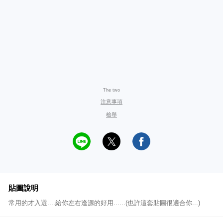
The two
注意事項
檢舉
貼圖說明
常用的才入選....給你左右逢源的好用......(也許這套貼圖很適合你...)