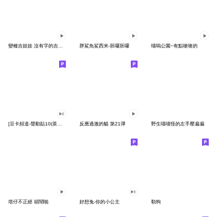
變種吉娃娃 沒有字的吉娃娃
胖鯊魚鯊西米-胚囉胚囉
喵嗚公園−有點嗆嗆的
[豆卡頻道-聲動貼10(茶寶丸日常篇)
反應過激的貓 第21彈
野生喵喵怪的左手壓扁扁
塔仔不正經 胡鬧啪
好想兔-你的小公主
勒狗